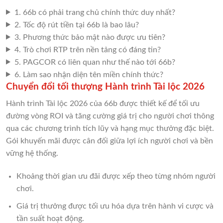
1. 66b có phải trang chủ chính thức duy nhất?
2. Tốc độ rút tiền tại 66b là bao lâu?
3. Phương thức bảo mật nào được ưu tiên?
4. Trò chơi RTP trên nền tảng có đáng tin?
5. PAGCOR có liên quan như thế nào tới 66b?
6. Làm sao nhận diện tên miền chính thức?
Chuyển đổi tối thượng Hành trình Tài lộc 2026
Hành trình Tài lộc 2026 của 66b được thiết kế để tối ưu
đường vòng ROI và tăng cường giá trị cho người chơi thông
qua các chương trình tích lũy và hạng mục thưởng đặc biệt.
Gói khuyến mãi được cân đối giữa lợi ích người chơi và bền
vững hệ thống.
Khoảng thời gian ưu đãi được xếp theo từng nhóm người
chơi.
Giá trị thưởng được tối ưu hóa dựa trên hành vi cược và
tần suất hoạt động.