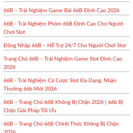
66B – Trải Nghiệm Game Bài 66B Đỉnh Cao 2026
66B - Trải Nghiệm Phỏm 66B Đỉnh Cao Cho Người
Chơi Slot
Đăng Nhập 66B – Hỗ Trợ 24/7 Cho Người Chơi Slot
Trang Chủ 66B – Trải Nghiệm Game Slot Đỉnh Cao
2026
66B - Trải Nghiệm Cá Cược Slot Đa Dạng, Nhận
Thưởng 66b Mới 2026
66B – Trang Chủ 66B Không Bị Chặn 2026 | 66b Bị
Chặn Giải Pháp Tối Ưu
66B – Trang Chủ 66B Chính Thức Không Bị Chặn
2026