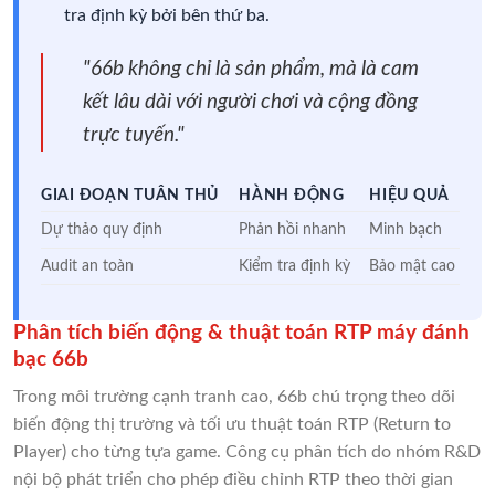
tra định kỳ bởi bên thứ ba.
"66b không chỉ là sản phẩm, mà là cam
kết lâu dài với người chơi và cộng đồng
trực tuyến."
GIAI ĐOẠN TUÂN THỦ
HÀNH ĐỘNG
HIỆU QUẢ
Dự thảo quy định
Phản hồi nhanh
Minh bạch
Audit an toàn
Kiểm tra định kỳ
Bảo mật cao
Phân tích biến động & thuật toán RTP máy đánh
bạc 66b
Trong môi trường cạnh tranh cao, 66b chú trọng theo dõi
biến động thị trường và tối ưu thuật toán RTP (Return to
Player) cho từng tựa game. Công cụ phân tích do nhóm R&D
nội bộ phát triển cho phép điều chỉnh RTP theo thời gian