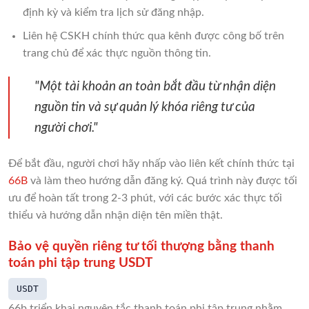
định kỳ và kiểm tra lịch sử đăng nhập.
Liên hệ CSKH chính thức qua kênh được công bố trên
trang chủ để xác thực nguồn thông tin.
"Một tài khoản an toàn bắt đầu từ nhận diện
nguồn tin và sự quản lý khóa riêng tư của
người chơi."
Để bắt đầu, người chơi hãy nhấp vào liên kết chính thức tại
66B
và làm theo hướng dẫn đăng ký. Quá trình này được tối
ưu để hoàn tất trong 2-3 phút, với các bước xác thực tối
thiểu và hướng dẫn nhận diện tên miền thật.
Bảo vệ quyền riêng tư tối thượng bằng thanh
toán phi tập trung USDT
USDT
66b triển khai nguyên tắc thanh toán phi tập trung nhằm