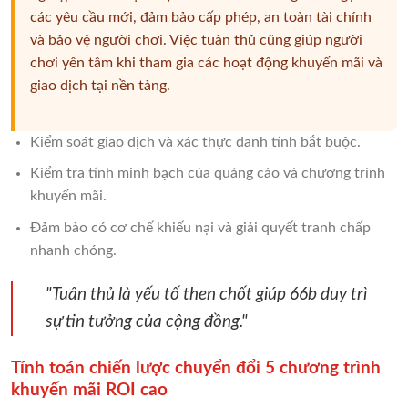
các yêu cầu mới, đảm bảo cấp phép, an toàn tài chính
và bảo vệ người chơi. Việc tuân thủ cũng giúp người
chơi yên tâm khi tham gia các hoạt động khuyến mãi và
giao dịch tại nền tảng.
Kiểm soát giao dịch và xác thực danh tính bắt buộc.
Kiểm tra tính minh bạch của quảng cáo và chương trình
khuyến mãi.
Đảm bảo có cơ chế khiếu nại và giải quyết tranh chấp
nhanh chóng.
"Tuân thủ là yếu tố then chốt giúp 66b duy trì
sự tin tưởng của cộng đồng."
Tính toán chiến lược chuyển đổi 5 chương trình
khuyến mãi ROI cao