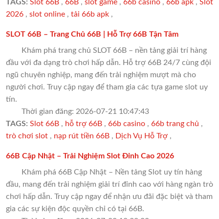
TAGS:
Slot 66B
,
66B
,
slot game
,
66b casino
,
66b apk
,
Slot
2026
,
slot online
,
tải 66b apk
,
SLOT 66B – Trang Chủ 66B | Hỗ Trợ 66B Tận Tâm
Khám phá trang chủ SLOT 66B – nền tảng giải trí hàng
đầu với đa dạng trò chơi hấp dẫn. Hỗ trợ 66B 24/7 cùng đội
ngũ chuyên nghiệp, mang đến trải nghiệm mượt mà cho
người chơi. Truy cập ngay để tham gia các tựa game slot uy
tín.
Thời gian đăng: 2026-07-21 10:47:43
TAGS:
Slot 66B
,
hỗ trợ 66B
,
66b casino
,
66b trang chủ
,
trò chơi slot
,
nạp rút tiền 66B
,
Dịch Vụ Hỗ Trợ
,
66B Cập Nhật – Trải Nghiệm Slot Đỉnh Cao 2026
Khám phá 66B Cập Nhật – Nền tảng Slot uy tín hàng
đầu, mang đến trải nghiệm giải trí đỉnh cao với hàng ngàn trò
chơi hấp dẫn. Truy cập ngay để nhận ưu đãi đặc biệt và tham
gia các sự kiện độc quyền chỉ có tại 66B.