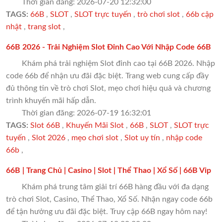
Thời gian đăng: 2026-07-20 12:32:00
TAGS:
66B
,
SLOT
,
SLOT trực tuyến
,
trò chơi slot
,
66b cập
nhật
,
trang slot
,
66B 2026 - Trải Nghiệm Slot Đỉnh Cao Với Nhập Code 66B
Khám phá trải nghiệm Slot đỉnh cao tại 66B 2026. Nhập
code 66b để nhận ưu đãi đặc biệt. Trang web cung cấp đầy
đủ thông tin về trò chơi Slot, mẹo chơi hiệu quả và chương
trình khuyến mãi hấp dẫn.
Thời gian đăng: 2026-07-19 16:32:01
TAGS:
Slot 66B
,
Khuyến Mãi Slot
,
66B
,
SLOT
,
SLOT trực
tuyến
,
Slot 2026
,
mẹo chơi slot
,
Slot uy tín
,
nhập code
66b
,
66B | Trang Chủ | Casino | Slot | Thể Thao | Xổ Số | 66B Vip
Khám phá trung tâm giải trí 66B hàng đầu với đa dạng
trò chơi Slot, Casino, Thể Thao, Xổ Số. Nhận ngay code 66b
để tận hưởng ưu đãi đặc biệt. Truy cập 66B ngay hôm nay!