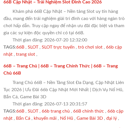
66B Cập Nhật – Trải Nghiệm Slot Đỉnh Cao 2026
Khám phá 66B Cập Nhật – Nền tảng Slot uy tín hàng
đầu, mang đến trải nghiệm giải trí đỉnh cao với hàng ngàn trò
chơi hấp dẫn. Truy cập ngay để nhận ưu đãi đặc biệt và tham
gia các sự kiện độc quyền chỉ có tại 66B.
Thời gian đăng: 2026-07-20 12:32:00
TAGS:
66B
,
SLOT
,
SLOT trực tuyến
,
trò chơi slot
,
66b cập
nhật
,
trang slot
,
66B – Trang Chủ | 66B – Trang Chính Thức | 66B – Trang
Chủ 66B
Trang Chủ 66B – Nền Tảng Slot Đa Dạng, Cập Nhật Liên
Tục 2026 | Ưu Đãi 66b Cập Nhật Mới Nhất | Dịch Vụ Nổ Hũ,
Bắn Cá, Game Bài 3D
Thời gian đăng: 2026-07-13 20:31:57
TAGS:
66B
,
SLOT
,
66b trang chủ
,
66B chính thức
,
66b cập
nhật
,
Bắn Cá
,
khuyến mãi
,
Nổ Hũ
,
Game Bài 3D
,
đại lý
,