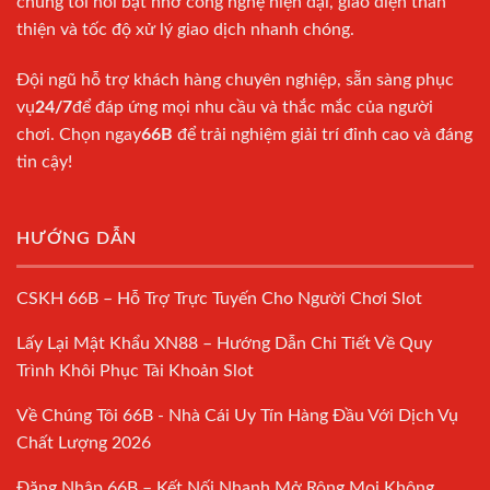
chúng tôi nổi bật nhờ công nghệ hiện đại, giao diện thân
thiện và tốc độ xử lý giao dịch nhanh chóng.
Đội ngũ hỗ trợ khách hàng chuyên nghiệp, sẵn sàng phục
vụ
24/7
để đáp ứng mọi nhu cầu và thắc mắc của người
chơi. Chọn ngay
66B
để trải nghiệm giải trí đỉnh cao và đáng
tin cậy!
HƯỚNG DẪN
CSKH 66B – Hỗ Trợ Trực Tuyến Cho Người Chơi Slot
Lấy Lại Mật Khẩu XN88 – Hướng Dẫn Chi Tiết Về Quy
Trình Khôi Phục Tài Khoản Slot
Về Chúng Tôi 66B - Nhà Cái Uy Tín Hàng Đầu Với Dịch Vụ
Chất Lượng 2026
Đăng Nhập 66B – Kết Nối Nhanh Mở Rộng Mọi Không