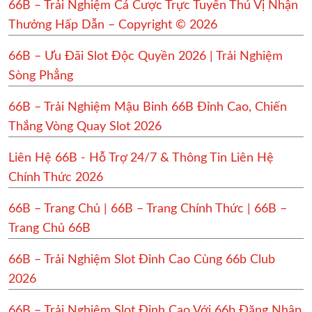
66B – Trải Nghiệm Cá Cược Trực Tuyến Thú Vị Nhận
Thưởng Hấp Dẫn – Copyright © 2026
66B – Ưu Đãi Slot Độc Quyền 2026 | Trải Nghiệm
Sòng Phẳng
66B – Trải Nghiệm Mậu Binh 66B Đỉnh Cao, Chiến
Thắng Vòng Quay Slot 2026
Liên Hệ 66B - Hỗ Trợ 24/7 & Thông Tin Liên Hệ
Chính Thức 2026
66B – Trang Chủ | 66B – Trang Chính Thức | 66B –
Trang Chủ 66B
66B – Trải Nghiệm Slot Đỉnh Cao Cùng 66b Club
2026
66B – Trải Nghiệm Slot Đỉnh Cao Với 66b Đăng Nhập