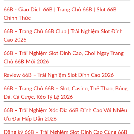
66B - Giao Dịch 66B | Trang Chủ 66B | Slot 66B
Chính Thức
66B – Trang Chủ 66B Club | Trải Nghiệm Slot Đỉnh
Cao 2026
66B – Trải Nghiệm Slot Đỉnh Cao, Chơi Ngay Trang
Chủ 66B Mới 2026
Review 66B – Trải Nghiệm Slot Đỉnh Cao 2026
66B – Trang Chủ 66B – Slot, Casino, Thể Thao, Bóng
Đá, Cá Cược, Kèo Tỷ Lệ 2026
66B – Trải Nghiệm Xóc Đĩa 66B Đỉnh Cao Với Nhiều
Ưu Đãi Hấp Dẫn 2026
Đăng ký 66B – Trải Nghiệm Slot Đỉnh Cao Cùng 66B