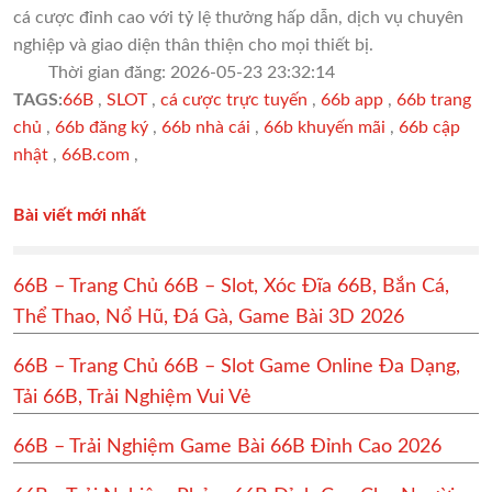
cá cược đỉnh cao với tỷ lệ thưởng hấp dẫn, dịch vụ chuyên
nghiệp và giao diện thân thiện cho mọi thiết bị.
Thời gian đăng: 2026-05-23 23:32:14
TAGS:
66B
,
SLOT
,
cá cược trực tuyến
,
66b app
,
66b trang
chủ
,
66b đăng ký
,
66b nhà cái
,
66b khuyến mãi
,
66b cập
nhật
,
66B.com
,
Bài viết mới nhất
66B – Trang Chủ 66B – Slot, Xóc Đĩa 66B, Bắn Cá,
Thể Thao, Nổ Hũ, Đá Gà, Game Bài 3D 2026
66B – Trang Chủ 66B – Slot Game Online Đa Dạng,
Tải 66B, Trải Nghiệm Vui Vẻ
66B – Trải Nghiệm Game Bài 66B Đỉnh Cao 2026