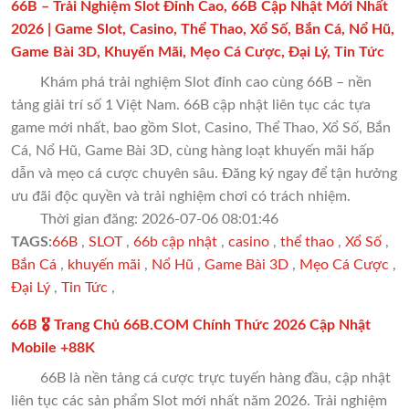
66B – Trải Nghiệm Slot Đỉnh Cao, 66B Cập Nhật Mới Nhất
2026 | Game Slot, Casino, Thể Thao, Xổ Số, Bắn Cá, Nổ Hũ,
Game Bài 3D, Khuyến Mãi, Mẹo Cá Cược, Đại Lý, Tin Tức
Khám phá trải nghiệm Slot đỉnh cao cùng 66B – nền
tảng giải trí số 1 Việt Nam. 66B cập nhật liên tục các tựa
game mới nhất, bao gồm Slot, Casino, Thể Thao, Xổ Số, Bắn
Cá, Nổ Hũ, Game Bài 3D, cùng hàng loạt khuyến mãi hấp
dẫn và mẹo cá cược chuyên sâu. Đăng ký ngay để tận hưởng
ưu đãi độc quyền và trải nghiệm chơi có trách nhiệm.
Thời gian đăng: 2026-07-06 08:01:46
TAGS:
66B
,
SLOT
,
66b cập nhật
,
casino
,
thể thao
,
Xổ Số
,
Bắn Cá
,
khuyến mãi
,
Nổ Hũ
,
Game Bài 3D
,
Mẹo Cá Cược
,
Đại Lý
,
Tin Tức
,
66B 🎖️ Trang Chủ 66B.COM Chính Thức 2026 Cập Nhật
Mobile +88K
66B là nền tảng cá cược trực tuyến hàng đầu, cập nhật
liên tục các sản phẩm Slot mới nhất năm 2026. Trải nghiệm