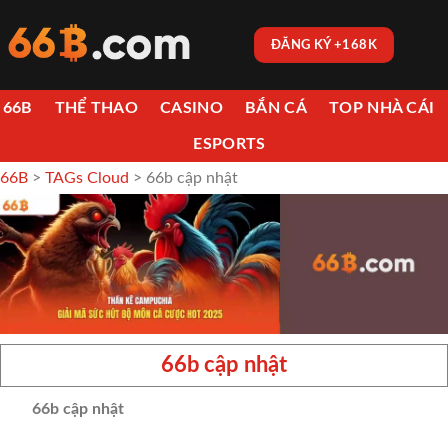
ĐĂNG KÝ +168K
66B
THỂ THAO
CASINO
BẮN CÁ
TOP NHÀ CÁI
ESPORTS
66B
>
TAGs Cloud
>
66b cập nhật
66b cập nhật
66b cập nhật