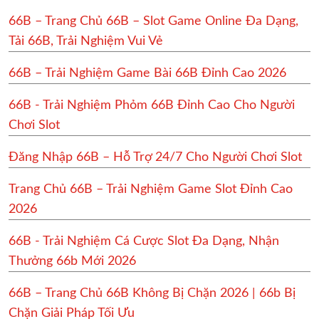
66B – Trang Chủ 66B – Slot Game Online Đa Dạng,
Tải 66B, Trải Nghiệm Vui Vẻ
66B – Trải Nghiệm Game Bài 66B Đỉnh Cao 2026
66B - Trải Nghiệm Phỏm 66B Đỉnh Cao Cho Người
Chơi Slot
Đăng Nhập 66B – Hỗ Trợ 24/7 Cho Người Chơi Slot
Trang Chủ 66B – Trải Nghiệm Game Slot Đỉnh Cao
2026
66B - Trải Nghiệm Cá Cược Slot Đa Dạng, Nhận
Thưởng 66b Mới 2026
66B – Trang Chủ 66B Không Bị Chặn 2026 | 66b Bị
Chặn Giải Pháp Tối Ưu