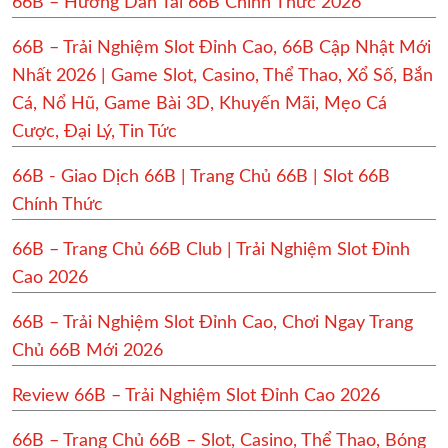
66B – Hướng Dẫn Tải 66B Chính Thức 2026
66B – Trải Nghiệm Slot Đỉnh Cao, 66B Cập Nhật Mới
Nhất 2026 | Game Slot, Casino, Thể Thao, Xổ Số, Bắn
Cá, Nổ Hũ, Game Bài 3D, Khuyến Mãi, Mẹo Cá
Cược, Đại Lý, Tin Tức
66B - Giao Dịch 66B | Trang Chủ 66B | Slot 66B
Chính Thức
66B – Trang Chủ 66B Club | Trải Nghiệm Slot Đỉnh
Cao 2026
66B – Trải Nghiệm Slot Đỉnh Cao, Chơi Ngay Trang
Chủ 66B Mới 2026
Review 66B – Trải Nghiệm Slot Đỉnh Cao 2026
66B – Trang Chủ 66B – Slot, Casino, Thể Thao, Bóng