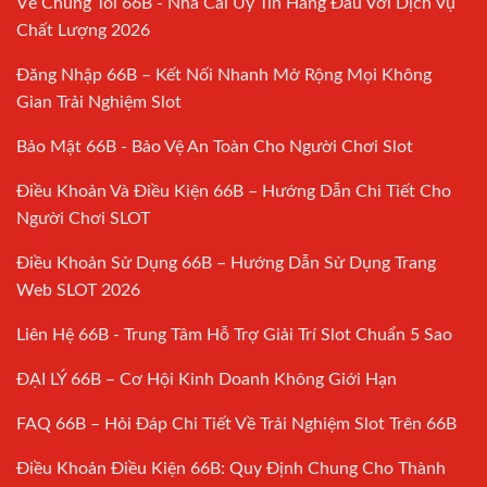
Về Chúng Tôi 66B - Nhà Cái Uy Tín Hàng Đầu Với Dịch Vụ
Chất Lượng 2026
Đăng Nhập 66B – Kết Nối Nhanh Mở Rộng Mọi Không
Gian Trải Nghiệm Slot
Bảo Mật 66B - Bảo Vệ An Toàn Cho Người Chơi Slot
Điều Khoản Và Điều Kiện 66B – Hướng Dẫn Chi Tiết Cho
Người Chơi SLOT
Điều Khoản Sử Dụng 66B – Hướng Dẫn Sử Dụng Trang
Web SLOT 2026
Liên Hệ 66B - Trung Tâm Hỗ Trợ Giải Trí Slot Chuẩn 5 Sao
ĐẠI LÝ 66B – Cơ Hội Kinh Doanh Không Giới Hạn
FAQ 66B – Hỏi Đáp Chi Tiết Về Trải Nghiệm Slot Trên 66B
Điều Khoản Điều Kiện 66B: Quy Định Chung Cho Thành