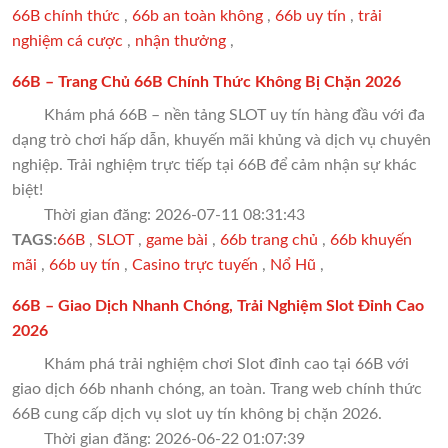
66B chính thức
,
66b an toàn không
,
66b uy tín
,
trải
nghiệm cá cược
,
nhận thưởng
,
66B – Trang Chủ 66B Chính Thức Không Bị Chặn 2026
Khám phá 66B – nền tảng SLOT uy tín hàng đầu với đa
dạng trò chơi hấp dẫn, khuyến mãi khủng và dịch vụ chuyên
nghiệp. Trải nghiệm trực tiếp tại 66B để cảm nhận sự khác
biệt!
Thời gian đăng: 2026-07-11 08:31:43
TAGS:
66B
,
SLOT
,
game bài
,
66b trang chủ
,
66b khuyến
mãi
,
66b uy tín
,
Casino trực tuyến
,
Nổ Hũ
,
66B – Giao Dịch Nhanh Chóng, Trải Nghiệm Slot Đỉnh Cao
2026
Khám phá trải nghiệm chơi Slot đỉnh cao tại 66B với
giao dịch 66b nhanh chóng, an toàn. Trang web chính thức
66B cung cấp dịch vụ slot uy tín không bị chặn 2026.
Thời gian đăng: 2026-06-22 01:07:39