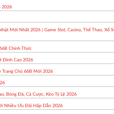
s 2026
Nhật Mới Nhất 2026 | Game Slot, Casino, Thể Thao, Xổ 
t 66B Chính Thức
ot Đỉnh Cao 2026
ay Trang Chủ 66B Mới 2026
026
hao, Bóng Đá, Cá Cược, Kèo Tỷ Lệ 2026
Với Nhiều Ưu Đãi Hấp Dẫn 2026