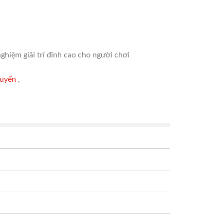
ghiệm giải trí đỉnh cao cho người chơi
tuyến
,