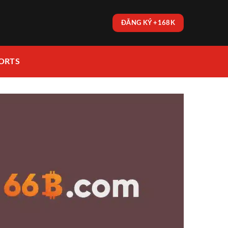
ĐĂNG KÝ +168K
ORTS