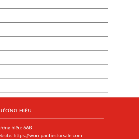
HƯƠNG HIỆU
ương hiệu: 66B
bsite:
https://wornpantiesforsale.com