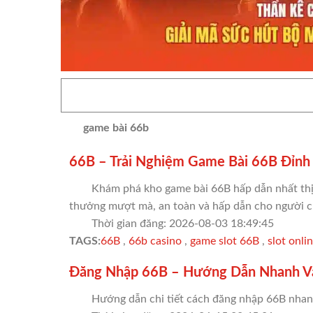
game bài 66b
66B – Trải Nghiệm Game Bài 66B Đỉnh
Khám phá kho game bài 66B hấp dẫn nhất thị 
thưởng mượt mà, an toàn và hấp dẫn cho người c
Thời gian đăng: 2026-08-03 18:49:45
TAGS:
66B
,
66b casino
,
game slot 66B
,
slot onli
Đăng Nhập 66B – Hướng Dẫn Nhanh Và
Hướng dẫn chi tiết cách đăng nhập 66B nhanh 