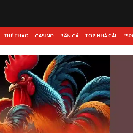
THỂ THAO
CASINO
BẮN CÁ
TOP NHÀ CÁI
ESP