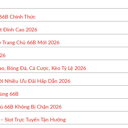
t 66B Chính Thức
ot Đỉnh Cao 2026
ay Trang Chủ 66B Mới 2026
026
hao, Bóng Đá, Cá Cược, Kèo Tỷ Lệ 2026
Với Nhiều Ưu Đãi Hấp Dẫn 2026
Cùng 66B
ủ 66B Không Bị Chặn 2026
– Slot Trực Tuyến Tận Hưởng