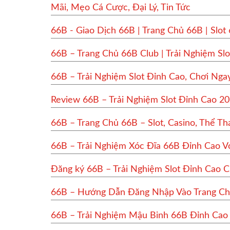
Mãi, Mẹo Cá Cược, Đại Lý, Tin Tức
66B - Giao Dịch 66B | Trang Chủ 66B | Slo
66B – Trang Chủ 66B Club | Trải Nghiệm Sl
66B – Trải Nghiệm Slot Đỉnh Cao, Chơi Ng
Review 66B – Trải Nghiệm Slot Đỉnh Cao 2
66B – Trang Chủ 66B – Slot, Casino, Thể T
66B – Trải Nghiệm Xóc Đĩa 66B Đỉnh Cao 
Đăng ký 66B – Trải Nghiệm Slot Đỉnh Cao 
66B – Hướng Dẫn Đăng Nhập Vào Trang Ch
66B – Trải Nghiệm Mậu Binh 66B Đỉnh Cao 