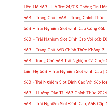
Liên Hệ 66B - Hỗ Trợ 24/7 & Thông Tin Li
66B – Trang Chủ | 66B – Trang Chính Thức 
66B – Trải Nghiệm Slot Đỉnh Cao Cùng 66b
66B – Trải Nghiệm Slot Đỉnh Cao Với 66b
66B – Trang Chủ 66B Chính Thức Không Bị
66B - Trang Chủ 66B Trải Nghiệm Cá Cược S
Liên Hệ 66B – Trải Nghiệm Slot Đỉnh Cao |
66B - Trải Nghiệm Slot Đỉnh Cao Với 66b Io
66B – Hướng Dẫn Tải 66B Chính Thức 2026
66B – Trải Nghiệm Slot Đỉnh Cao, 66B Cập 