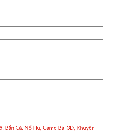
Số, Bắn Cá, Nổ Hũ, Game Bài 3D, Khuyến