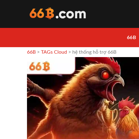
66B
66B
>
TAGs Cloud
>
hệ thống hỗ trợ 66B