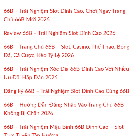
66B – Trải Nghiệm Slot Đỉnh Cao, Chơi Ngay Trang
Chủ 66B Mới 2026
Review 66B – Trải Nghiệm Slot Đỉnh Cao 2026
66B – Trang Chủ 66B – Slot, Casino, Thể Thao, Bóng
Đá, Cá Cược, Kèo Tỷ Lệ 2026
66B – Trải Nghiệm Xóc Đĩa 66B Đỉnh Cao Với Nhiều
Ưu Đãi Hấp Dẫn 2026
Đăng ký 66B – Trải Nghiệm Slot Đỉnh Cao Cùng 66B
66B – Hướng Dẫn Đăng Nhập Vào Trang Chủ 66B
Không Bị Chặn 2026
66B – Trải Nghiệm Mậu Binh 66B Đỉnh Cao – Slot
Trực Tuyến Tận Hưởng