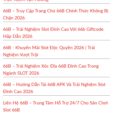
66B – Truy Cập Trang Chủ 66B Chính Thức Không Bị
Chặn 2026
66B – Trải Nghiệm Slot Đỉnh Cao Với 66b Giftcode
Hấp Dẫn 2026
66B - Khuyến Mãi Slot Độc Quyền 2026 | Trải
Nghiệm Vượt Trội
66B – Trải Nghiệm Xóc Đĩa 66B Đỉnh Cao Trong
Ngành SLOT 2026
66B – Hướng Dẫn Tải 66B APK Và Trải Nghiệm Slot
Đỉnh Cao 2026
Liên Hệ 66B – Trung Tâm Hỗ Trợ 24/7 Cho Sân Chơi
Slot 66B