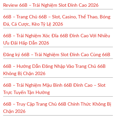
Review 66B – Trải Nghiệm Slot Đỉnh Cao 2026
66B – Trang Chủ 66B – Slot, Casino, Thể Thao, Bóng
Đá, Cá Cược, Kèo Tỷ Lệ 2026
66B – Trải Nghiệm Xóc Đĩa 66B Đỉnh Cao Với Nhiều
Ưu Đãi Hấp Dẫn 2026
Đăng ký 66B – Trải Nghiệm Slot Đỉnh Cao Cùng 66B
66B – Hướng Dẫn Đăng Nhập Vào Trang Chủ 66B
Không Bị Chặn 2026
66B – Trải Nghiệm Mậu Binh 66B Đỉnh Cao – Slot
Trực Tuyến Tận Hưởng
66B – Truy Cập Trang Chủ 66B Chính Thức Không Bị
Chặn 2026