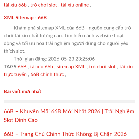
tài xỉu 66b
,
trò chơi slot
,
tài xỉu online
,
XML Sitemap - 66B
Khám phá sitemap XML của 66B - nguồn cung cấp trò
chơi tài xỉu chất lượng cao. Tìm hiểu cách website hoạt
động và tối ưu hóa trải nghiệm người dùng cho người yêu
thích slot.
Thời gian đăng: 2026-05-23 23:25:06
TAGS:
66B
,
tài xỉu 66b
,
sitemap XML
,
trò chơi slot
,
tài xỉu
trực tuyến
,
66B chính thức
,
Bài viết mới nhất
66B – Khuyến Mãi 66B Mới Nhất 2026 | Trải Nghiệm
Slot Đỉnh Cao
66B – Trang Chủ Chính Thức Không Bị Chặn 2026