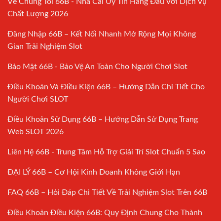
Về Chúng Tôi 66B - Nhà Cái Uy Tín Hàng Đầu Với Dịch Vụ
Chất Lượng 2026
Đăng Nhập 66B – Kết Nối Nhanh Mở Rộng Mọi Không
Gian Trải Nghiệm Slot
Bảo Mật 66B - Bảo Vệ An Toàn Cho Người Chơi Slot
Điều Khoản Và Điều Kiện 66B – Hướng Dẫn Chi Tiết Cho
Người Chơi SLOT
Điều Khoản Sử Dụng 66B – Hướng Dẫn Sử Dụng Trang
Web SLOT 2026
Liên Hệ 66B - Trung Tâm Hỗ Trợ Giải Trí Slot Chuẩn 5 Sao
ĐẠI LÝ 66B – Cơ Hội Kinh Doanh Không Giới Hạn
FAQ 66B – Hỏi Đáp Chi Tiết Về Trải Nghiệm Slot Trên 66B
Điều Khoản Điều Kiện 66B: Quy Định Chung Cho Thành