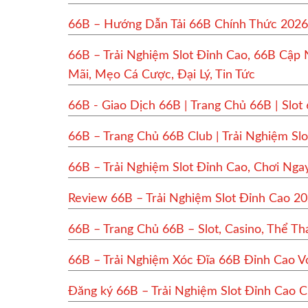
66B – Hướng Dẫn Tải 66B Chính Thức 2026
66B – Trải Nghiệm Slot Đỉnh Cao, 66B Cập 
Mãi, Mẹo Cá Cược, Đại Lý, Tin Tức
66B - Giao Dịch 66B | Trang Chủ 66B | Slo
66B – Trang Chủ 66B Club | Trải Nghiệm Sl
66B – Trải Nghiệm Slot Đỉnh Cao, Chơi Ng
Review 66B – Trải Nghiệm Slot Đỉnh Cao 2
66B – Trang Chủ 66B – Slot, Casino, Thể T
66B – Trải Nghiệm Xóc Đĩa 66B Đỉnh Cao 
Đăng ký 66B – Trải Nghiệm Slot Đỉnh Cao 