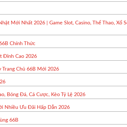
Nhật Mới Nhất 2026 | Game Slot, Casino, Thể Thao, Xổ 
t 66B Chính Thức
ot Đỉnh Cao 2026
ay Trang Chủ 66B Mới 2026
026
hao, Bóng Đá, Cá Cược, Kèo Tỷ Lệ 2026
Với Nhiều Ưu Đãi Hấp Dẫn 2026
Cùng 66B