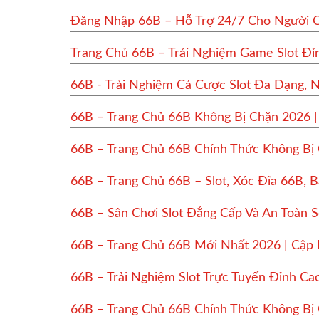
Đăng Nhập 66B – Hỗ Trợ 24/7 Cho Người C
Trang Chủ 66B – Trải Nghiệm Game Slot Đỉ
66B - Trải Nghiệm Cá Cược Slot Đa Dạng,
66B – Trang Chủ 66B Không Bị Chặn 2026 | 
66B – Trang Chủ 66B Chính Thức Không Bị
66B – Trang Chủ 66B – Slot, Xóc Đĩa 66B, B
66B – Sân Chơi Slot Đẳng Cấp Và An Toàn 
66B – Trang Chủ 66B Mới Nhất 2026 | Cập 
66B – Trải Nghiệm Slot Trực Tuyến Đỉnh Ca
66B – Trang Chủ 66B Chính Thức Không Bị