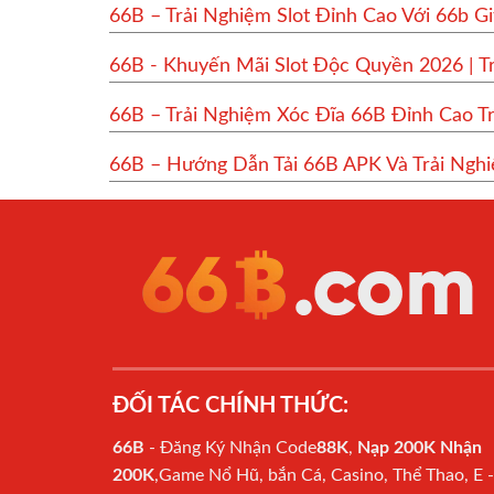
66B – Trải Nghiệm Slot Đỉnh Cao Với 66b 
66B - Khuyến Mãi Slot Độc Quyền 2026 | Tr
66B – Trải Nghiệm Xóc Đĩa 66B Đỉnh Cao 
66B – Hướng Dẫn Tải 66B APK Và Trải Nghi
ĐỐI TÁC CHÍNH THỨC:
66B
- Đăng Ký Nhận Code
88K
,
Nạp 200K Nhận
200K
,
Game Nổ Hũ, bắn Cá, Casino, Thể Thao, E -