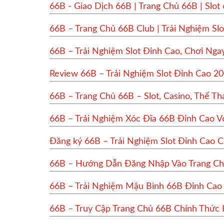
66B - Giao Dịch 66B | Trang Chủ 66B | Slo
66B – Trang Chủ 66B Club | Trải Nghiệm Sl
66B – Trải Nghiệm Slot Đỉnh Cao, Chơi Ng
Review 66B – Trải Nghiệm Slot Đỉnh Cao 2
66B – Trang Chủ 66B – Slot, Casino, Thể T
66B – Trải Nghiệm Xóc Đĩa 66B Đỉnh Cao 
Đăng ký 66B – Trải Nghiệm Slot Đỉnh Cao 
66B – Hướng Dẫn Đăng Nhập Vào Trang Ch
66B – Trải Nghiệm Mậu Binh 66B Đỉnh Cao 
66B – Truy Cập Trang Chủ 66B Chính Thức