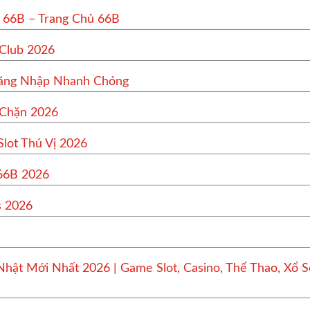
| 66B – Trang Chủ 66B
 Club 2026
 Đăng Nhập Nhanh Chóng
 Chặn 2026
lot Thú Vị 2026
 66B 2026
s 2026
Nhật Mới Nhất 2026 | Game Slot, Casino, Thể Thao, Xổ 