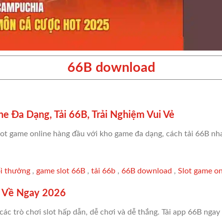
66B download
e Đa Dạng, Tải 66B, Trải Nghiệm Vui Vẻ
Slot game online hàng đầu với kho game đa dạng, cách tải 66B n
i thưởng
,
game slot 66B
,
tải 66b
,
66B download
,
Slot game on
i Về Ngay 2026
ác trò chơi slot hấp dẫn, dễ chơi và dễ thắng. Tải app 66B ngay