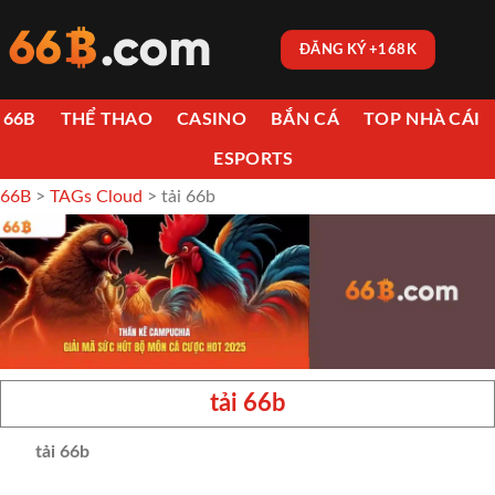
ĐĂNG KÝ +168K
66B
THỂ THAO
CASINO
BẮN CÁ
TOP NHÀ CÁI
ESPORTS
66B
>
TAGs Cloud
>
tải 66b
tải 66b
tải 66b