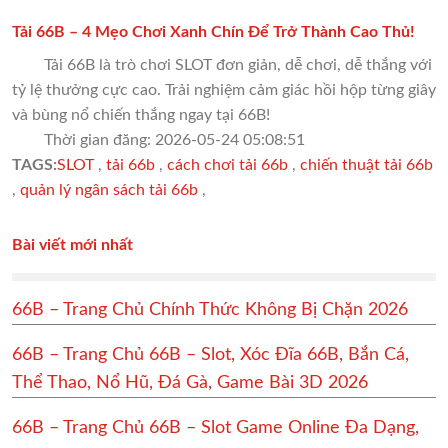
Tải 66B – 4 Mẹo Chơi Xanh Chín Để Trở Thành Cao Thủ!
Tải 66B là trò chơi SLOT đơn giản, dễ chơi, dễ thắng với
tỷ lệ thưởng cực cao. Trải nghiệm cảm giác hồi hộp từng giây
và bùng nổ chiến thắng ngay tại 66B!
Thời gian đăng: 2026-05-24 05:08:51
TAGS:
SLOT
,
tải 66b
,
cách chơi tải 66b
,
chiến thuật tải 66b
,
quản lý ngân sách tải 66b
,
Bài viết mới nhất
66B – Trang Chủ Chính Thức Không Bị Chặn 2026
66B – Trang Chủ 66B – Slot, Xóc Đĩa 66B, Bắn Cá,
Thể Thao, Nổ Hũ, Đá Gà, Game Bài 3D 2026
66B – Trang Chủ 66B – Slot Game Online Đa Dạng,