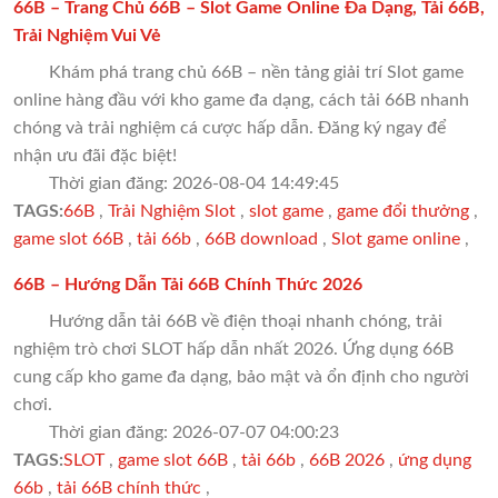
66B – Trang Chủ 66B – Slot Game Online Đa Dạng, Tải 66B,
Trải Nghiệm Vui Vẻ
Khám phá trang chủ 66B – nền tảng giải trí Slot game
online hàng đầu với kho game đa dạng, cách tải 66B nhanh
chóng và trải nghiệm cá cược hấp dẫn. Đăng ký ngay để
nhận ưu đãi đặc biệt!
Thời gian đăng: 2026-08-04 14:49:45
TAGS:
66B
,
Trải Nghiệm Slot
,
slot game
,
game đổi thưởng
,
game slot 66B
,
tải 66b
,
66B download
,
Slot game online
,
66B – Hướng Dẫn Tải 66B Chính Thức 2026
Hướng dẫn tải 66B về điện thoại nhanh chóng, trải
nghiệm trò chơi SLOT hấp dẫn nhất 2026. Ứng dụng 66B
cung cấp kho game đa dạng, bảo mật và ổn định cho người
chơi.
Thời gian đăng: 2026-07-07 04:00:23
TAGS:
SLOT
,
game slot 66B
,
tải 66b
,
66B 2026
,
ứng dụng
66b
,
tải 66B chính thức
,