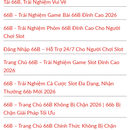
Tải 66B, Trải Nghiệm Vui Vẻ
66B – Trải Nghiệm Game Bài 66B Đỉnh Cao 2026
66B - Trải Nghiệm Phỏm 66B Đỉnh Cao Cho Người
Chơi Slot
Đăng Nhập 66B – Hỗ Trợ 24/7 Cho Người Chơi Slot
Trang Chủ 66B – Trải Nghiệm Game Slot Đỉnh Cao
2026
66B - Trải Nghiệm Cá Cược Slot Đa Dạng, Nhận
Thưởng 66b Mới 2026
66B – Trang Chủ 66B Không Bị Chặn 2026 | 66b Bị
Chặn Giải Pháp Tối Ưu
66B – Trang Chủ 66B Chính Thức Không Bị Chặn