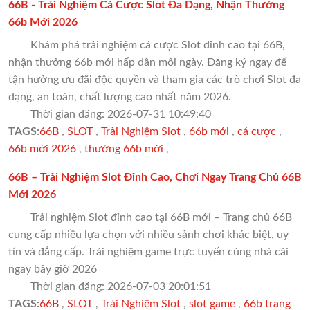
66B - Trải Nghiệm Cá Cược Slot Đa Dạng, Nhận Thưởng
66b Mới 2026
Khám phá trải nghiệm cá cược Slot đỉnh cao tại 66B,
nhận thưởng 66b mới hấp dẫn mỗi ngày. Đăng ký ngay để
tận hưởng ưu đãi độc quyền và tham gia các trò chơi Slot đa
dạng, an toàn, chất lượng cao nhất năm 2026.
Thời gian đăng: 2026-07-31 10:49:40
TAGS:
66B
,
SLOT
,
Trải Nghiệm Slot
,
66b mới
,
cá cược
,
66b mới 2026
,
thưởng 66b mới
,
66B – Trải Nghiệm Slot Đỉnh Cao, Chơi Ngay Trang Chủ 66B
Mới 2026
Trải nghiệm Slot đỉnh cao tại 66B mới – Trang chủ 66B
cung cấp nhiều lựa chọn với nhiều sảnh chơi khác biệt, uy
tín và đẳng cấp. Trải nghiệm game trực tuyến cùng nhà cái
ngay bây giờ 2026
Thời gian đăng: 2026-07-03 20:01:51
TAGS:
66B
,
SLOT
,
Trải Nghiệm Slot
,
slot game
,
66b trang