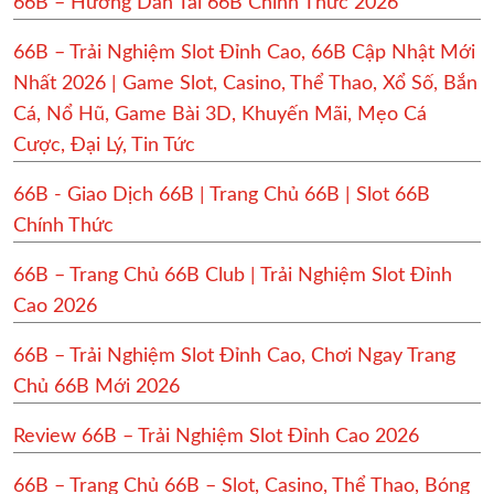
66B – Hướng Dẫn Tải 66B Chính Thức 2026
66B – Trải Nghiệm Slot Đỉnh Cao, 66B Cập Nhật Mới
Nhất 2026 | Game Slot, Casino, Thể Thao, Xổ Số, Bắn
Cá, Nổ Hũ, Game Bài 3D, Khuyến Mãi, Mẹo Cá
Cược, Đại Lý, Tin Tức
66B - Giao Dịch 66B | Trang Chủ 66B | Slot 66B
Chính Thức
66B – Trang Chủ 66B Club | Trải Nghiệm Slot Đỉnh
Cao 2026
66B – Trải Nghiệm Slot Đỉnh Cao, Chơi Ngay Trang
Chủ 66B Mới 2026
Review 66B – Trải Nghiệm Slot Đỉnh Cao 2026
66B – Trang Chủ 66B – Slot, Casino, Thể Thao, Bóng