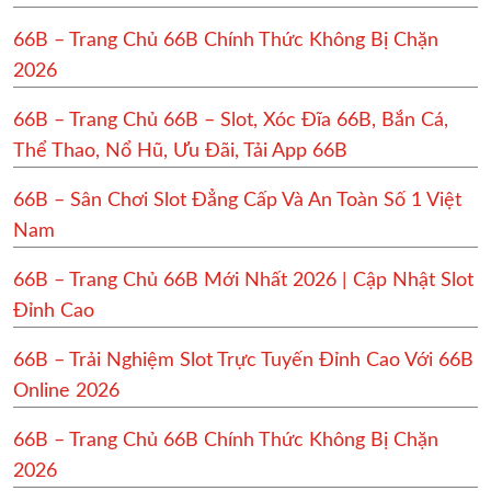
66B – Trang Chủ 66B Chính Thức Không Bị Chặn
2026
66B – Trang Chủ 66B – Slot, Xóc Đĩa 66B, Bắn Cá,
Thể Thao, Nổ Hũ, Ưu Đãi, Tải App 66B
66B – Sân Chơi Slot Đẳng Cấp Và An Toàn Số 1 Việt
Nam
66B – Trang Chủ 66B Mới Nhất 2026 | Cập Nhật Slot
Đỉnh Cao
66B – Trải Nghiệm Slot Trực Tuyến Đỉnh Cao Với 66B
Online 2026
66B – Trang Chủ 66B Chính Thức Không Bị Chặn
2026