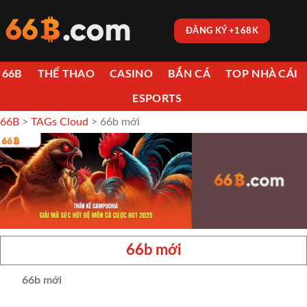
ĐĂNG KÝ +168K
66B
THỂ THAO
CASINO
BẮN CÁ
TOP NHÀ CÁI
ESPORTS
66B
>
TAGs Cloud
>
66b mới
66b mới
66b mới