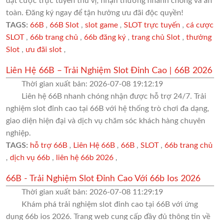
đặt cược trực tuyến thú vị, nhận thưởng nhanh chóng và an
toàn. Đăng ký ngay để tận hưởng ưu đãi độc quyền!
TAGS:
66B
,
66B Slot
,
slot game
,
SLOT trực tuyến
,
cá cược
SLOT
,
66b trang chủ
,
66b đăng ký
,
trang chủ Slot
,
thưởng
Slot
,
ưu đãi slot
,
Liên Hệ 66B – Trải Nghiệm Slot Đỉnh Cao | 66B 2026
Thời gian xuất bản: 2026-07-08 19:12:19
Liên hệ 66B nhanh chóng nhận được hỗ trợ 24/7. Trải
nghiệm slot đỉnh cao tại 66B với hệ thống trò chơi đa dạng,
giao diện hiện đại và dịch vụ chăm sóc khách hàng chuyên
nghiệp.
TAGS:
hỗ trợ 66B
,
Liên Hệ 66B
,
66B
,
SLOT
,
66b trang chủ
,
dịch vụ 66b
,
liên hệ 66b 2026
,
66B - Trải Nghiệm Slot Đỉnh Cao Với 66b Ios 2026
Thời gian xuất bản: 2026-07-08 11:29:19
Khám phá trải nghiệm slot đỉnh cao tại 66B với ứng
dụng 66b ios 2026. Trang web cung cấp đầy đủ thông tin về