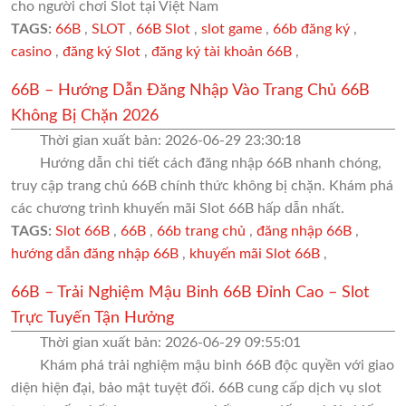
cho người chơi Slot tại Việt Nam
TAGS:
66B
,
SLOT
,
66B Slot
,
slot game
,
66b đăng ký
,
casino
,
đăng ký Slot
,
đăng ký tài khoản 66B
,
66B – Hướng Dẫn Đăng Nhập Vào Trang Chủ 66B
Không Bị Chặn 2026
Thời gian xuất bản: 2026-06-29 23:30:18
Hướng dẫn chi tiết cách đăng nhập 66B nhanh chóng,
truy cập trang chủ 66B chính thức không bị chặn. Khám phá
các chương trình khuyến mãi Slot 66B hấp dẫn nhất.
TAGS:
Slot 66B
,
66B
,
66b trang chủ
,
đăng nhập 66B
,
hướng dẫn đăng nhập 66B
,
khuyến mãi Slot 66B
,
66B – Trải Nghiệm Mậu Binh 66B Đỉnh Cao – Slot
Trực Tuyến Tận Hưởng
Thời gian xuất bản: 2026-06-29 09:55:01
Khám phá trải nghiệm mậu binh 66B độc quyền với giao
diện hiện đại, bảo mật tuyệt đối. 66B cung cấp dịch vụ slot