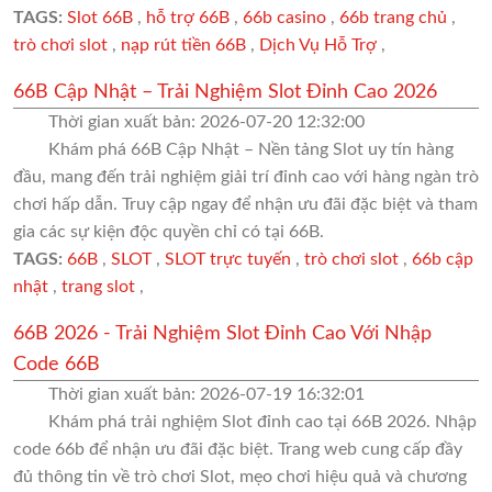
TAGS:
Slot 66B
,
hỗ trợ 66B
,
66b casino
,
66b trang chủ
,
trò chơi slot
,
nạp rút tiền 66B
,
Dịch Vụ Hỗ Trợ
,
66B Cập Nhật – Trải Nghiệm Slot Đỉnh Cao 2026
Thời gian xuất bản: 2026-07-20 12:32:00
Khám phá 66B Cập Nhật – Nền tảng Slot uy tín hàng
đầu, mang đến trải nghiệm giải trí đỉnh cao với hàng ngàn trò
chơi hấp dẫn. Truy cập ngay để nhận ưu đãi đặc biệt và tham
gia các sự kiện độc quyền chỉ có tại 66B.
TAGS:
66B
,
SLOT
,
SLOT trực tuyến
,
trò chơi slot
,
66b cập
nhật
,
trang slot
,
66B 2026 - Trải Nghiệm Slot Đỉnh Cao Với Nhập
Code 66B
Thời gian xuất bản: 2026-07-19 16:32:01
Khám phá trải nghiệm Slot đỉnh cao tại 66B 2026. Nhập
code 66b để nhận ưu đãi đặc biệt. Trang web cung cấp đầy
đủ thông tin về trò chơi Slot, mẹo chơi hiệu quả và chương