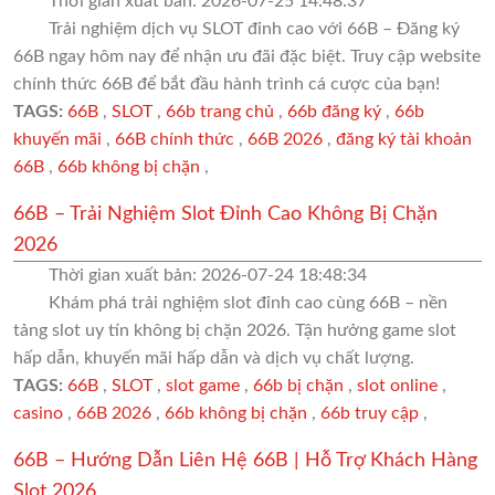
Thời gian xuất bản: 2026-07-25 14:48:37
Trải nghiệm dịch vụ SLOT đỉnh cao với 66B – Đăng ký
66B ngay hôm nay để nhận ưu đãi đặc biệt. Truy cập website
chính thức 66B để bắt đầu hành trình cá cược của bạn!
TAGS:
66B
,
SLOT
,
66b trang chủ
,
66b đăng ký
,
66b
khuyến mãi
,
66B chính thức
,
66B 2026
,
đăng ký tài khoản
66B
,
66b không bị chặn
,
66B – Trải Nghiệm Slot Đỉnh Cao Không Bị Chặn
2026
Thời gian xuất bản: 2026-07-24 18:48:34
Khám phá trải nghiệm slot đỉnh cao cùng 66B – nền
tảng slot uy tín không bị chặn 2026. Tận hưởng game slot
hấp dẫn, khuyến mãi hấp dẫn và dịch vụ chất lượng.
TAGS:
66B
,
SLOT
,
slot game
,
66b bị chặn
,
slot online
,
casino
,
66B 2026
,
66b không bị chặn
,
66b truy cập
,
66B – Hướng Dẫn Liên Hệ 66B | Hỗ Trợ Khách Hàng
Slot 2026