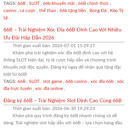
TAGS:
66B
,
SLOT
,
66b khuyến mãi
,
66B chính thức
,
casino
,
cá cược
,
thể thao
,
66b tặng tiền
,
Bóng Đá
,
Kèo Tỷ
Lệ
,
66B – Trải Nghiệm Xóc Đĩa 66B Đỉnh Cao Với Nhiều
Ưu Đãi Hấp Dẫn 2026
Thời gian xuất bản: 2026-07-01 15:29:27
Khám phá trải nghiệm xóc đĩa 66B đỉnh cao với hệ
thống SLOT hiện đại, tỷ lệ cược hấp dẫn và chương trình
khuyến mãi độc quyền. Đăng ký ngay để nhận quà tặng đặc
biệt từ 66B!
TAGS:
66B
,
SLOT
,
slot game
,
66b casino
,
xóc đĩa 66b
,
xóc
đĩa trực tuyến
,
xóc đĩa online
,
Đăng ký 66B – Trải Nghiệm Slot Đỉnh Cao Cùng 66B
Thời gian xuất bản: 2026-06-30 19:29:23
Khám phá quy trình đăng ký 66B nhanh chóng và dễ
dàng. Trải nghiệm slot hấp dẫn với 66B – lựa chọn hàng đầu