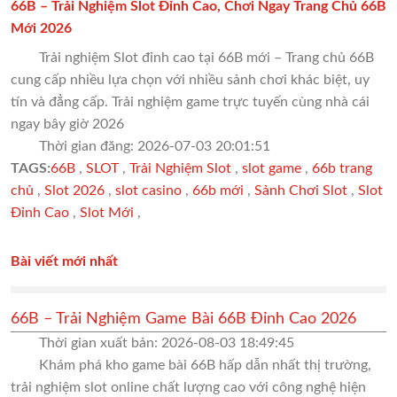
66B – Trải Nghiệm Slot Đỉnh Cao, Chơi Ngay Trang Chủ 66B
Mới 2026
Trải nghiệm Slot đỉnh cao tại 66B mới – Trang chủ 66B
cung cấp nhiều lựa chọn với nhiều sảnh chơi khác biệt, uy
tín và đẳng cấp. Trải nghiệm game trực tuyến cùng nhà cái
ngay bây giờ 2026
Thời gian đăng: 2026-07-03 20:01:51
TAGS:
66B
,
SLOT
,
Trải Nghiệm Slot
,
slot game
,
66b trang
chủ
,
Slot 2026
,
slot casino
,
66b mới
,
Sảnh Chơi Slot
,
Slot
Đỉnh Cao
,
Slot Mới
,
Bài viết mới nhất
66B – Trải Nghiệm Game Bài 66B Đỉnh Cao 2026
Thời gian xuất bản: 2026-08-03 18:49:45
Khám phá kho game bài 66B hấp dẫn nhất thị trường,
trải nghiệm slot online chất lượng cao với công nghệ hiện