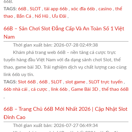
66B.
TAGS:
66B
,
SLOT
,
tải app 66b
,
xóc đĩa 66b
,
casino
,
thể
thao
,
Bắn Cá
,
Nổ Hũ
,
Ưu Đãi
,
66B – Sân Chơi Slot Đẳng Cấp Và An Toàn Số 1 Việt
Nam
Thời gian xuất bản: 2026-07-28 02:49:38
Khám phá trang web 66B – nền tảng cá cược trực
tuyến hàng đầu Việt Nam với đa dạng sảnh chơi Slot, thể
thao, game bài 3D. Trải nghiệm dịch vụ chất lượng cao cùng
link 66b uy tín.
TAGS:
Slot 66B
,
66B
,
SLOT
,
slot game
,
SLOT trực tuyến
,
66b nhà cái
,
cá cược
,
link 66b
,
Game Bài 3D
,
thể thao 66B
,
66B – Trang Chủ 66B Mới Nhất 2026 | Cập Nhật Slot
Đỉnh Cao
Thời gian xuất bản: 2026-07-27 06:49:34