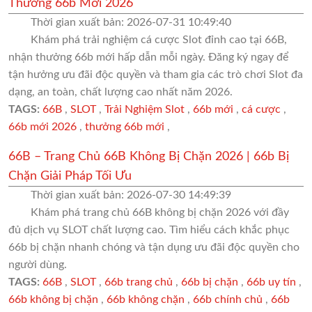
Thưởng 66b Mới 2026
Thời gian xuất bản: 2026-07-31 10:49:40
Khám phá trải nghiệm cá cược Slot đỉnh cao tại 66B,
nhận thưởng 66b mới hấp dẫn mỗi ngày. Đăng ký ngay để
tận hưởng ưu đãi độc quyền và tham gia các trò chơi Slot đa
dạng, an toàn, chất lượng cao nhất năm 2026.
TAGS:
66B
,
SLOT
,
Trải Nghiệm Slot
,
66b mới
,
cá cược
,
66b mới 2026
,
thưởng 66b mới
,
66B – Trang Chủ 66B Không Bị Chặn 2026 | 66b Bị
Chặn Giải Pháp Tối Ưu
Thời gian xuất bản: 2026-07-30 14:49:39
Khám phá trang chủ 66B không bị chặn 2026 với đầy
đủ dịch vụ SLOT chất lượng cao. Tìm hiểu cách khắc phục
66b bị chặn nhanh chóng và tận dụng ưu đãi độc quyền cho
người dùng.
TAGS:
66B
,
SLOT
,
66b trang chủ
,
66b bị chặn
,
66b uy tín
,
66b không bị chặn
,
66b không chặn
,
66b chính chủ
,
66b