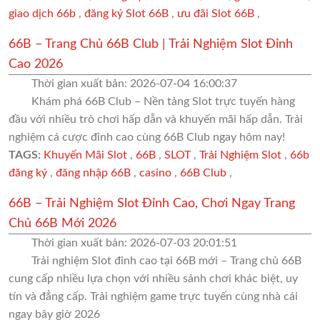
giao dịch 66b
,
đăng ký Slot 66B
,
ưu đãi Slot 66B
,
66B – Trang Chủ 66B Club | Trải Nghiệm Slot Đỉnh
Cao 2026
Thời gian xuất bản: 2026-07-04 16:00:37
Khám phá 66B Club – Nền tảng Slot trực tuyến hàng
đầu với nhiều trò chơi hấp dẫn và khuyến mãi hấp dẫn. Trải
nghiệm cá cược đỉnh cao cùng 66B Club ngay hôm nay!
TAGS:
Khuyến Mãi Slot
,
66B
,
SLOT
,
Trải Nghiệm Slot
,
66b
đăng ký
,
đăng nhập 66B
,
casino
,
66B Club
,
66B – Trải Nghiệm Slot Đỉnh Cao, Chơi Ngay Trang
Chủ 66B Mới 2026
Thời gian xuất bản: 2026-07-03 20:01:51
Trải nghiệm Slot đỉnh cao tại 66B mới – Trang chủ 66B
cung cấp nhiều lựa chọn với nhiều sảnh chơi khác biệt, uy
tín và đẳng cấp. Trải nghiệm game trực tuyến cùng nhà cái
ngay bây giờ 2026