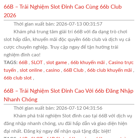
66B – Trải Nghiệm Slot Đỉnh Cao Cùng 66b Club
2026
Thời gian xuất bản: 2026-07-13 00:31:57
Khám phá trung tâm giải trí 66B với đa dạng trò chơi
slot hấp dẫn, khuyến mãi độc quyền 66b club và dịch vụ cá
cược chuyên nghiệp. Truy cập ngay để tận hưởng trải
nghiệm đỉnh cao!
TAGS:
66B
,
SLOT
,
slot game
,
66b khuyến mãi
,
Casino trực
tuyến
,
slot online
,
casino
,
66B Club
,
66b club khuyến mãi
,
66b club slot
,
66B – Trải Nghiệm Slot Đỉnh Cao Với 66b Đăng Nhập
Nhanh Chóng
Thời gian xuất bản: 2026-07-12 04:31:56
Khám phá trải nghiệm Slot đỉnh cao tại 66B với dịch vụ
đăng nhập nhanh chóng, ưu đãi hấp dẫn và giao diện hiện
đại nhất. Đăng ký ngay để nhận quà tặng đặc biệt!