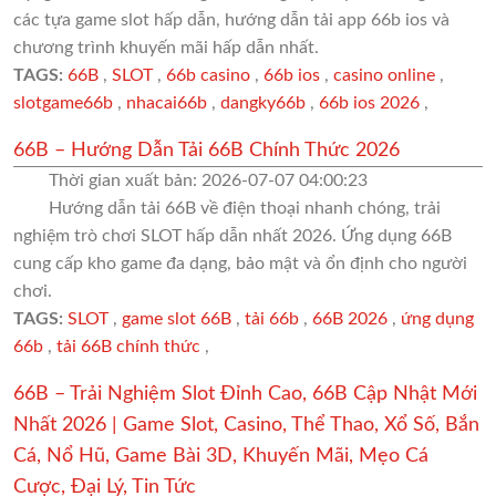
các tựa game slot hấp dẫn, hướng dẫn tải app 66b ios và
chương trình khuyến mãi hấp dẫn nhất.
TAGS:
66B
,
SLOT
,
66b casino
,
66b ios
,
casino online
,
slotgame66b
,
nhacai66b
,
dangky66b
,
66b ios 2026
,
66B – Hướng Dẫn Tải 66B Chính Thức 2026
Thời gian xuất bản: 2026-07-07 04:00:23
Hướng dẫn tải 66B về điện thoại nhanh chóng, trải
nghiệm trò chơi SLOT hấp dẫn nhất 2026. Ứng dụng 66B
cung cấp kho game đa dạng, bảo mật và ổn định cho người
chơi.
TAGS:
SLOT
,
game slot 66B
,
tải 66b
,
66B 2026
,
ứng dụng
66b
,
tải 66B chính thức
,
66B – Trải Nghiệm Slot Đỉnh Cao, 66B Cập Nhật Mới
Nhất 2026 | Game Slot, Casino, Thể Thao, Xổ Số, Bắn
Cá, Nổ Hũ, Game Bài 3D, Khuyến Mãi, Mẹo Cá
Cược, Đại Lý, Tin Tức