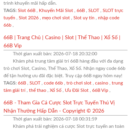
trình khuyến mãi hấp dẫn.
TAGS:
Slot 66B
,
Khuyến Mãi Slot
,
66B
,
SLOT
,
SLOT trực
tuyến
,
Slot 2026
,
mẹo chơi slot
,
Slot uy tín
,
nhập code
66b
,
66B | Trang Chủ | Casino | Slot | Thể Thao | Xổ Số |
66B Vip
Thời gian xuất bản: 2026-07-18 20:32:00
Khám phá trung tâm giải trí 66B hàng đầu với đa dạng
trò chơi Slot, Casino, Thể Thao, Xổ Số. Nhận ngay code 66b
để tận hưởng ưu đãi đặc biệt. Truy cập 66B ngay hôm nay!
TAGS:
66B
,
SLOT
,
code 66b
,
trò chơi slot
,
casino
,
trung
tâm giải trí
,
thể thao
,
Xổ Số
,
Ưu Đãi Slot
,
66B Vip
,
66B - Tham Gia Cá Cược Slot Trực Tuyến Thú Vị
Nhận Thưởng Hấp Dẫn - Copyright © 2026
Thời gian xuất bản: 2026-07-18 00:31:59
Khám phá trải nghiệm cá cược Slot trực tuyến an toàn