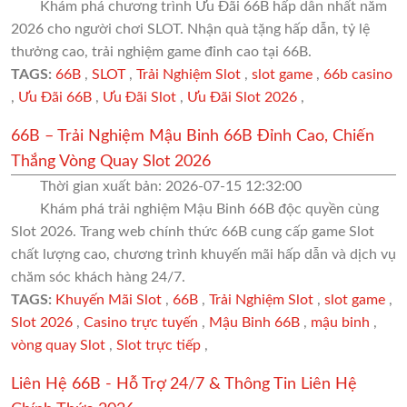
Khám phá chương trình Ưu Đãi 66B hấp dẫn nhất năm
2026 cho người chơi SLOT. Nhận quà tặng hấp dẫn, tỷ lệ
thưởng cao, trải nghiệm game đỉnh cao tại 66B.
TAGS:
66B
,
SLOT
,
Trải Nghiệm Slot
,
slot game
,
66b casino
,
Ưu Đãi 66B
,
Ưu Đãi Slot
,
Ưu Đãi Slot 2026
,
66B – Trải Nghiệm Mậu Binh 66B Đỉnh Cao, Chiến
Thắng Vòng Quay Slot 2026
Thời gian xuất bản: 2026-07-15 12:32:00
Khám phá trải nghiệm Mậu Binh 66B độc quyền cùng
Slot 2026. Trang web chính thức 66B cung cấp game Slot
chất lượng cao, chương trình khuyến mãi hấp dẫn và dịch vụ
chăm sóc khách hàng 24/7.
TAGS:
Khuyến Mãi Slot
,
66B
,
Trải Nghiệm Slot
,
slot game
,
Slot 2026
,
Casino trực tuyến
,
Mậu Binh 66B
,
mậu binh
,
vòng quay Slot
,
Slot trực tiếp
,
Liên Hệ 66B - Hỗ Trợ 24/7 & Thông Tin Liên Hệ