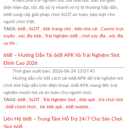
Khám phá trải nghiệm xóc đĩa 66B độc đáo với giao
diện hiện đại, tốc độ xử lý nhanh và tỷ lệ thưởng hấp dẫn.
66B cung cấp giải pháp chơi SLOT an toàn, bảo mật cho
người chơi Việt.
TAGS:
66B
,
SLOT
,
66b trang chủ
,
66b nhà cái
,
Casino trực
tuyến
,
xóc đĩa 66b
,
Trải Nghiệm 66B
,
chơi xóc đĩa
,
xóc đĩa
uy tín
,
66B – Hướng Dẫn Tải 66B APK Và Trải Nghiệm Slot
Đỉnh Cao 2026
Thời gian xuất bản: 2026-06-24 13:07:45
Hướng dẫn chi tiết cách tải 66B APK để trải nghiệm trò
chơi slot hấp dẫn trên điện thoại. 66B APK mang đến trải
nghiệm mượt mà và an toàn cho người chơi.
TAGS:
66B
,
SLOT
,
Trải Nghiệm Slot
,
66b apk
,
trò chơi slot
,
66B chính thức
,
tải 66b apk
,
66B mobile
,
Liên Hệ 66B – Trung Tâm Hỗ Trợ 24/7 Cho Sân Chơi
Slot 66B