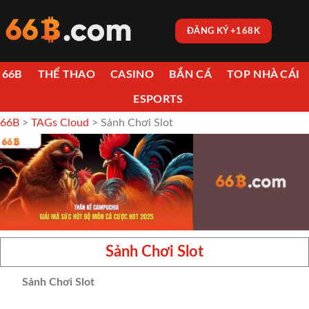
ĐĂNG KÝ +168K
66B
THỂ THAO
CASINO
BẮN CÁ
TOP NHÀ CÁI
ESPORTS
66B
>
TAGs Cloud
>
Sảnh Chơi Slot
Sảnh Chơi Slot
Sảnh Chơi Slot