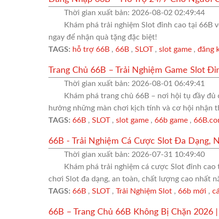
Thời gian xuất bản: 2026-08-02 02:49:44
Khám phá trải nghiệm Slot đỉnh cao tại 66B v
ngay để nhận quà tặng đặc biệt!
TAGS:
hỗ trợ 66B
,
66B
,
SLOT
,
slot game
,
đăng k
Trang Chủ 66B – Trải Nghiệm Game Slot Đỉ
Thời gian xuất bản: 2026-08-01 06:49:41
Khám phá trang chủ 66B – nơi hội tụ đầy đủ 
hưởng những màn chơi kịch tính và cơ hội nhận 
TAGS:
66B
,
SLOT
,
slot game
,
66b game
,
66B.c
66B - Trải Nghiệm Cá Cược Slot Đa Dạng,
Thời gian xuất bản: 2026-07-31 10:49:40
Khám phá trải nghiệm cá cược Slot đỉnh cao 
chơi Slot đa dạng, an toàn, chất lượng cao nhất 
TAGS:
66B
,
SLOT
,
Trải Nghiệm Slot
,
66b mới
,
c
66B – Trang Chủ 66B Không Bị Chặn 2026 | 