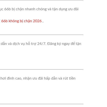
ục 66b bị chặn nhanh chóng và tận dụng ưu đãi
,
66b không bị chặn 2026
,
dẫn và dịch vụ hỗ trợ 24/7. Đăng ký ngay để tận
ơi đỉnh cao, nhận ưu đãi hấp dẫn và rút tiền