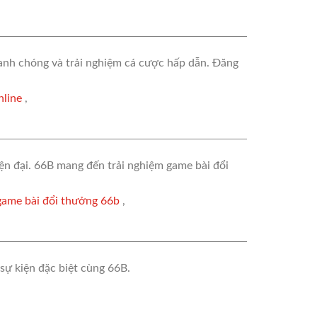
hanh chóng và trải nghiệm cá cược hấp dẫn. Đăng
nline
,
ện đại. 66B mang đến trải nghiệm game bài đổi
game bài đổi thưởng 66b
,
sự kiện đặc biệt cùng 66B.