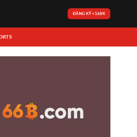
ĐĂNG KÝ +168K
ORTS