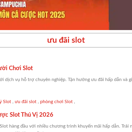
ưu đãi slot
ời Chơi Slot
ới dịch vụ hỗ trợ chuyên nghiệp. Tận hưởng ưu đãi hấp dẫn và g
ý Slot
,
ưu đãi slot
,
phòng chơi Slot
,
ược Slot Thú Vị 2026
lot hàng đầu với nhiều chương trình khuyến mãi hấp dẫn. Trải 