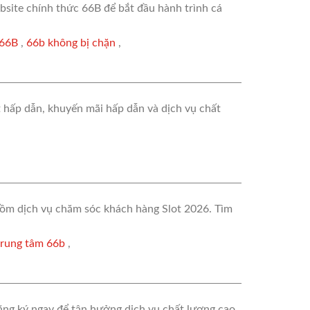
bsite chính thức 66B để bắt đầu hành trình cá
 66B
,
66b không bị chặn
,
t hấp dẫn, khuyến mãi hấp dẫn và dịch vụ chất
 gồm dịch vụ chăm sóc khách hàng Slot 2026. Tìm
 trung tâm 66b
,
Đăng ký ngay để tận hưởng dịch vụ chất lượng cao