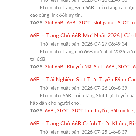
Thời gian xuất bản: 2026-07-28 02:49:38
Khám phá trang web 66B – nền tảng cá cược t
cao cùng link 66b uy tín.
TAGS:
Slot 66B
,
66B
,
SLOT
,
slot game
,
SLOT tr
66B – Trang Chủ 66B Mới Nhất 2026 | Cập 
Thời gian xuất bản: 2026-07-27 06:49:34
Khám phá trang chủ 66B mới nhất 2026 với đầ
tại 66B.
TAGS:
Slot 66B
,
Khuyến Mãi Slot
,
66B
,
SLOT
,
6
66B – Trải Nghiệm Slot Trực Tuyến Đỉnh Ca
Thời gian xuất bản: 2026-07-26 10:48:39
Khám phá 66B – nền tảng Slot trực tuyến hàn
hấp dẫn cho người chơi.
TAGS:
66B
,
SLOT
,
SLOT trực tuyến
,
66b online
66B – Trang Chủ 66B Chính Thức Không Bị
Thời gian xuất bản: 2026-07-25 14:48:37