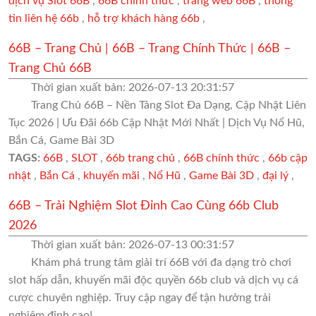
dịch vụ Slot 66B
,
66B chính thức
,
trang web 66B
,
thông
tin liên hệ 66b
,
hỗ trợ khách hàng 66b
,
66B – Trang Chủ | 66B – Trang Chính Thức | 66B –
Trang Chủ 66B
Thời gian xuất bản: 2026-07-13 20:31:57
Trang Chủ 66B – Nền Tảng Slot Đa Dạng, Cập Nhật Liên
Tục 2026 | Ưu Đãi 66b Cập Nhật Mới Nhất | Dịch Vụ Nổ Hũ,
Bắn Cá, Game Bài 3D
TAGS:
66B
,
SLOT
,
66b trang chủ
,
66B chính thức
,
66b cập
nhật
,
Bắn Cá
,
khuyến mãi
,
Nổ Hũ
,
Game Bài 3D
,
đại lý
,
66B – Trải Nghiệm Slot Đỉnh Cao Cùng 66b Club
2026
Thời gian xuất bản: 2026-07-13 00:31:57
Khám phá trung tâm giải trí 66B với đa dạng trò chơi
slot hấp dẫn, khuyến mãi độc quyền 66b club và dịch vụ cá
cược chuyên nghiệp. Truy cập ngay để tận hưởng trải
nghiệm đỉnh cao!