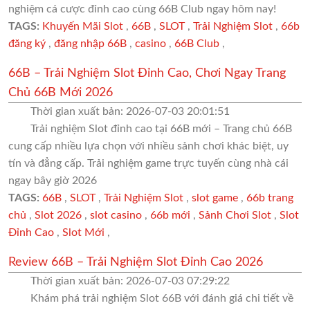
nghiệm cá cược đỉnh cao cùng 66B Club ngay hôm nay!
TAGS:
Khuyến Mãi Slot
,
66B
,
SLOT
,
Trải Nghiệm Slot
,
66b
đăng ký
,
đăng nhập 66B
,
casino
,
66B Club
,
66B – Trải Nghiệm Slot Đỉnh Cao, Chơi Ngay Trang
Chủ 66B Mới 2026
Thời gian xuất bản: 2026-07-03 20:01:51
Trải nghiệm Slot đỉnh cao tại 66B mới – Trang chủ 66B
cung cấp nhiều lựa chọn với nhiều sảnh chơi khác biệt, uy
tín và đẳng cấp. Trải nghiệm game trực tuyến cùng nhà cái
ngay bây giờ 2026
TAGS:
66B
,
SLOT
,
Trải Nghiệm Slot
,
slot game
,
66b trang
chủ
,
Slot 2026
,
slot casino
,
66b mới
,
Sảnh Chơi Slot
,
Slot
Đỉnh Cao
,
Slot Mới
,
Review 66B – Trải Nghiệm Slot Đỉnh Cao 2026
Thời gian xuất bản: 2026-07-03 07:29:22
Khám phá trải nghiệm Slot 66B với đánh giá chi tiết về