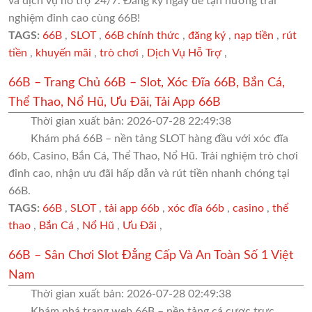
và dịch vụ hỗ trợ 24/7. Đăng ký ngay để tận hưởng trải
nghiệm đỉnh cao cùng 66B!
TAGS:
66B
,
SLOT
,
66B chính thức
,
đăng ký
,
nạp tiền
,
rút
tiền
,
khuyến mãi
,
trò chơi
,
Dịch Vụ Hỗ Trợ
,
66B – Trang Chủ 66B – Slot, Xóc Đĩa 66B, Bắn Cá,
Thể Thao, Nổ Hũ, Ưu Đãi, Tải App 66B
Thời gian xuất bản: 2026-07-28 22:49:38
Khám phá 66B – nền tảng SLOT hàng đầu với xóc đĩa
66b, Casino, Bắn Cá, Thể Thao, Nổ Hũ. Trải nghiệm trò chơi
đỉnh cao, nhận ưu đãi hấp dẫn và rút tiền nhanh chóng tại
66B.
TAGS:
66B
,
SLOT
,
tải app 66b
,
xóc đĩa 66b
,
casino
,
thể
thao
,
Bắn Cá
,
Nổ Hũ
,
Ưu Đãi
,
66B – Sân Chơi Slot Đẳng Cấp Và An Toàn Số 1 Việt
Nam
Thời gian xuất bản: 2026-07-28 02:49:38
Khám phá trang web 66B – nền tảng cá cược trực