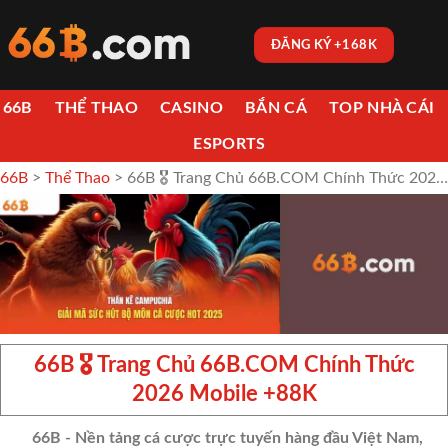
ĐĂNG KÝ +168K
66B
THỂ THAO
CASINO
BẮN CÁ
TOP NHÀ CÁI
ESPORTS
66B
>
Thể Thao
>
66B 🎖️ Trang Chủ 66B.COM Chính Thức 2026 Mobile +88K
66B 🎖️ Trang Chủ 66B.COM Chính Thức
2026 Mobile +88K
66B - Nền tảng cá cược trực tuyến hàng đầu Việt Nam,