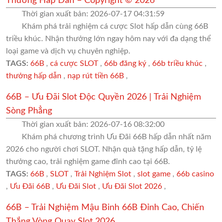
Thưởng Hấp Dẫn – Copyright © 2026
Thời gian xuất bản: 2026-07-17 04:31:59
Khám phá trải nghiệm cá cược Slot hấp dẫn cùng 66B
triều khúc. Nhận thưởng lớn ngay hôm nay với đa dạng thể
loại game và dịch vụ chuyên nghiệp.
TAGS:
66B
,
cá cược SLOT
,
66b đăng ký
,
66b triều khúc
,
thưởng hấp dẫn
,
nạp rút tiền 66B
,
66B – Ưu Đãi Slot Độc Quyền 2026 | Trải Nghiệm
Sòng Phẳng
Thời gian xuất bản: 2026-07-16 08:32:00
Khám phá chương trình Ưu Đãi 66B hấp dẫn nhất năm
2026 cho người chơi SLOT. Nhận quà tặng hấp dẫn, tỷ lệ
thưởng cao, trải nghiệm game đỉnh cao tại 66B.
TAGS:
66B
,
SLOT
,
Trải Nghiệm Slot
,
slot game
,
66b casino
,
Ưu Đãi 66B
,
Ưu Đãi Slot
,
Ưu Đãi Slot 2026
,
66B – Trải Nghiệm Mậu Binh 66B Đỉnh Cao, Chiến
Thắng Vòng Quay Slot 2026