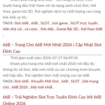
tuyến hàng đầu Việt Nam với đa dạng sảnh chơi Slot, thể
thao, game bài 3D. Trải nghiệm dịch vụ chất lượng cao cùng
link 66b uy tín.
TAGS:
Slot 66B
,
66B
,
SLOT
,
slot game
,
SLOT trực tuyến
,
66b nhà cái
,
cá cược
,
link 66b
,
Game Bài 3D
,
thể thao 66B
,
66B – Trang Chủ 66B Mới Nhất 2026 | Cập Nhật Slot
Đỉnh Cao
Thời gian xuất bản: 2026-07-27 06:49:34
Khám phá trang chủ 66B mới nhất 2026 với đầy đủ
thông tin về Slot, 66b mới nhất và các chương trình khuyến
mãi hấp dẫn. Trải nghiệm Slot chất lượng cao tại 66B.
TAGS:
Slot 66B
,
Khuyến Mãi Slot
,
66B
,
SLOT
,
66b trang
chủ
,
66B 2026
,
66b mới nhất
,
66B – Trải Nghiệm Slot Trực Tuyến Đỉnh Cao Với 66B
Online 2026