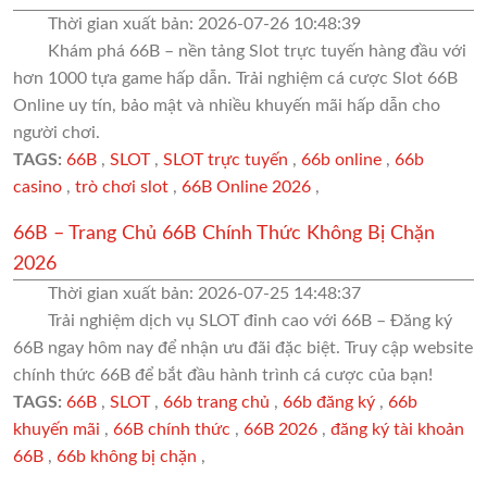
Thời gian xuất bản: 2026-07-26 10:48:39
Khám phá 66B – nền tảng Slot trực tuyến hàng đầu với
hơn 1000 tựa game hấp dẫn. Trải nghiệm cá cược Slot 66B
Online uy tín, bảo mật và nhiều khuyến mãi hấp dẫn cho
người chơi.
TAGS:
66B
,
SLOT
,
SLOT trực tuyến
,
66b online
,
66b
casino
,
trò chơi slot
,
66B Online 2026
,
66B – Trang Chủ 66B Chính Thức Không Bị Chặn
2026
Thời gian xuất bản: 2026-07-25 14:48:37
Trải nghiệm dịch vụ SLOT đỉnh cao với 66B – Đăng ký
66B ngay hôm nay để nhận ưu đãi đặc biệt. Truy cập website
chính thức 66B để bắt đầu hành trình cá cược của bạn!
TAGS:
66B
,
SLOT
,
66b trang chủ
,
66b đăng ký
,
66b
khuyến mãi
,
66B chính thức
,
66B 2026
,
đăng ký tài khoản
66B
,
66b không bị chặn
,