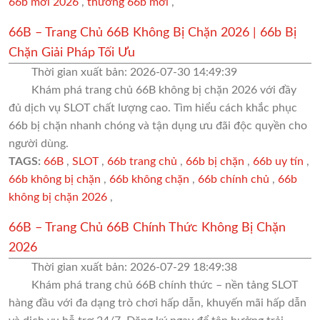
66b mới 2026
,
thưởng 66b mới
,
66B – Trang Chủ 66B Không Bị Chặn 2026 | 66b Bị
Chặn Giải Pháp Tối Ưu
Thời gian xuất bản: 2026-07-30 14:49:39
Khám phá trang chủ 66B không bị chặn 2026 với đầy
đủ dịch vụ SLOT chất lượng cao. Tìm hiểu cách khắc phục
66b bị chặn nhanh chóng và tận dụng ưu đãi độc quyền cho
người dùng.
TAGS:
66B
,
SLOT
,
66b trang chủ
,
66b bị chặn
,
66b uy tín
,
66b không bị chặn
,
66b không chặn
,
66b chính chủ
,
66b
không bị chặn 2026
,
66B – Trang Chủ 66B Chính Thức Không Bị Chặn
2026
Thời gian xuất bản: 2026-07-29 18:49:38
Khám phá trang chủ 66B chính thức – nền tảng SLOT
hàng đầu với đa dạng trò chơi hấp dẫn, khuyến mãi hấp dẫn