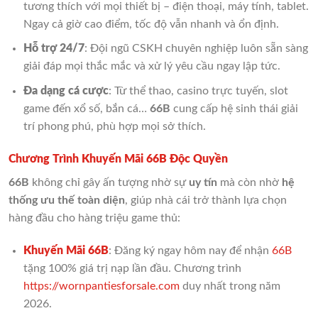
tương thích với mọi thiết bị – điện thoại, máy tính, tablet.
Ngay cả giờ cao điểm, tốc độ vẫn nhanh và ổn định.
Hỗ trợ 24/7
: Đội ngũ CSKH chuyên nghiệp luôn sẵn sàng
giải đáp mọi thắc mắc và xử lý yêu cầu ngay lập tức.
Đa dạng cá cược
: Từ thể thao, casino trực tuyến, slot
game đến xổ số, bắn cá…
66B
cung cấp hệ sinh thái giải
trí phong phú, phù hợp mọi sở thích.
Chương Trình Khuyến Mãi 66B Độc Quyền
66B
không chỉ gây ấn tượng nhờ sự
uy tín
mà còn nhờ
hệ
thống ưu thế toàn diện
, giúp nhà cái trở thành lựa chọn
hàng đầu cho hàng triệu game thủ:
Khuyến Mãi 66B
: Đăng ký ngay hôm nay để nhận
66B
tặng 100% giá trị nạp lần đầu. Chương trình
https://wornpantiesforsale.com
duy nhất trong năm
2026.