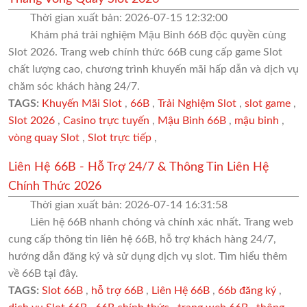
Thời gian xuất bản: 2026-07-15 12:32:00
Khám phá trải nghiệm Mậu Binh 66B độc quyền cùng
Slot 2026. Trang web chính thức 66B cung cấp game Slot
chất lượng cao, chương trình khuyến mãi hấp dẫn và dịch vụ
chăm sóc khách hàng 24/7.
TAGS:
Khuyến Mãi Slot
,
66B
,
Trải Nghiệm Slot
,
slot game
,
Slot 2026
,
Casino trực tuyến
,
Mậu Binh 66B
,
mậu binh
,
vòng quay Slot
,
Slot trực tiếp
,
Liên Hệ 66B - Hỗ Trợ 24/7 & Thông Tin Liên Hệ
Chính Thức 2026
Thời gian xuất bản: 2026-07-14 16:31:58
Liên hệ 66B nhanh chóng và chính xác nhất. Trang web
cung cấp thông tin liên hệ 66B, hỗ trợ khách hàng 24/7,
hướng dẫn đăng ký và sử dụng dịch vụ slot. Tìm hiểu thêm
về 66B tại đây.
TAGS:
Slot 66B
,
hỗ trợ 66B
,
Liên Hệ 66B
,
66b đăng ký
,