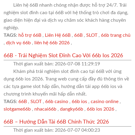
Liên hệ 66B nhanh chóng nhận được hỗ trợ 24/7. Trải
nghiệm slot đỉnh cao tại 66B với hệ thống trò chơi đa dạng,
giao diện hiện đại và dịch vụ chăm sóc khách hàng chuyên
nghiệp.
TAGS:
hỗ trợ 66B
,
Liên Hệ 66B
,
66B
,
SLOT
,
66b trang chủ
,
dịch vụ 66b
,
liên hệ 66b 2026
,
66B - Trải Nghiệm Slot Đỉnh Cao Với 66b Ios 2026
Thời gian xuất bản: 2026-07-08 11:29:19
Khám phá trải nghiệm slot đỉnh cao tại 66B với ứng
dụng 66b ios 2026. Trang web cung cấp đầy đủ thông tin về
các tựa game slot hấp dẫn, hướng dẫn tải app 66b ios và
chương trình khuyến mãi hấp dẫn nhất.
TAGS:
66B
,
SLOT
,
66b casino
,
66b ios
,
casino online
,
slotgame66b
,
nhacai66b
,
dangky66b
,
66b ios 2026
,
66B – Hướng Dẫn Tải 66B Chính Thức 2026
Thời gian xuất bản: 2026-07-07 04:00:23