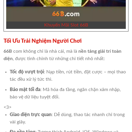
Khuyến Mãi Slot 66B
Tối Ưu Trải Nghiệm Người Chơi
66B
com không chỉ là nhà cái, mà là
nền tảng giải trí toàn
diện
, được tinh chỉnh từ những chi tiết nhỏ nhất:
Tốc độ vượt trội
: Nạp tiền, rút tiền, đặt cược – mọi thao
tác đều xử lý tức thì.
Bảo mật tối đa
: Mã hóa đa tầng, ngăn chặn xâm nhập,
bảo vệ dữ liệu tuyệt đối.
<3>
Giao diện trực quan
: Dễ dùng, thao tác nhanh chỉ trong
vài giây.