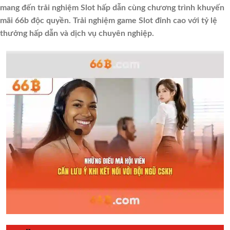
mang đến trải nghiệm Slot hấp dẫn cùng chương trình khuyến
mãi 66b độc quyền. Trải nghiệm game Slot đỉnh cao với tỷ lệ
thưởng hấp dẫn và dịch vụ chuyên nghiệp.