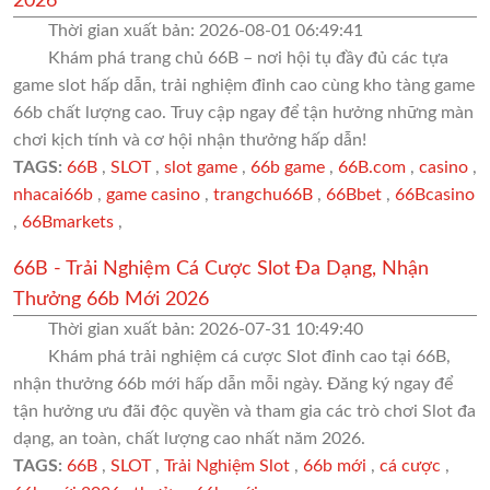
2026
Thời gian xuất bản: 2026-08-01 06:49:41
Khám phá trang chủ 66B – nơi hội tụ đầy đủ các tựa
game slot hấp dẫn, trải nghiệm đỉnh cao cùng kho tàng game
66b chất lượng cao. Truy cập ngay để tận hưởng những màn
chơi kịch tính và cơ hội nhận thưởng hấp dẫn!
TAGS:
66B
,
SLOT
,
slot game
,
66b game
,
66B.com
,
casino
,
nhacai66b
,
game casino
,
trangchu66B
,
66Bbet
,
66Bcasino
,
66Bmarkets
,
66B - Trải Nghiệm Cá Cược Slot Đa Dạng, Nhận
Thưởng 66b Mới 2026
Thời gian xuất bản: 2026-07-31 10:49:40
Khám phá trải nghiệm cá cược Slot đỉnh cao tại 66B,
nhận thưởng 66b mới hấp dẫn mỗi ngày. Đăng ký ngay để
tận hưởng ưu đãi độc quyền và tham gia các trò chơi Slot đa
dạng, an toàn, chất lượng cao nhất năm 2026.
TAGS:
66B
,
SLOT
,
Trải Nghiệm Slot
,
66b mới
,
cá cược
,