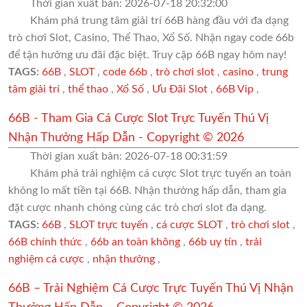
Thời gian xuất bản: 2026-07-18 20:32:00
Khám phá trung tâm giải trí 66B hàng đầu với đa dạng
trò chơi Slot, Casino, Thể Thao, Xổ Số. Nhận ngay code 66b
để tận hưởng ưu đãi đặc biệt. Truy cập 66B ngay hôm nay!
TAGS:
66B
,
SLOT
,
code 66b
,
trò chơi slot
,
casino
,
trung
tâm giải trí
,
thể thao
,
Xổ Số
,
Ưu Đãi Slot
,
66B Vip
,
66B - Tham Gia Cá Cược Slot Trực Tuyến Thú Vị
Nhận Thưởng Hấp Dẫn - Copyright © 2026
Thời gian xuất bản: 2026-07-18 00:31:59
Khám phá trải nghiệm cá cược Slot trực tuyến an toàn
không lo mất tiền tại 66B. Nhận thưởng hấp dẫn, tham gia
đặt cược nhanh chóng cùng các trò chơi slot đa dạng.
TAGS:
66B
,
SLOT trực tuyến
,
cá cược SLOT
,
trò chơi slot
,
66B chính thức
,
66b an toàn không
,
66b uy tín
,
trải
nghiệm cá cược
,
nhận thưởng
,
66B – Trải Nghiệm Cá Cược Trực Tuyến Thú Vị Nhận