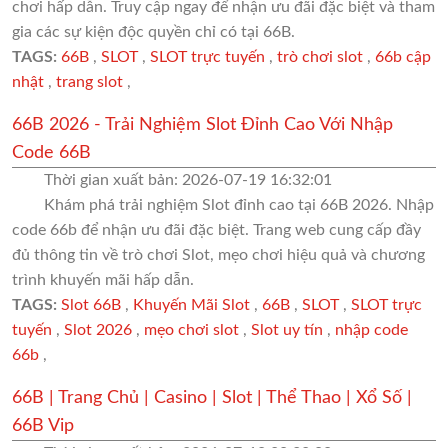
chơi hấp dẫn. Truy cập ngay để nhận ưu đãi đặc biệt và tham
gia các sự kiện độc quyền chỉ có tại 66B.
TAGS:
66B
,
SLOT
,
SLOT trực tuyến
,
trò chơi slot
,
66b cập
nhật
,
trang slot
,
66B 2026 - Trải Nghiệm Slot Đỉnh Cao Với Nhập
Code 66B
Thời gian xuất bản: 2026-07-19 16:32:01
Khám phá trải nghiệm Slot đỉnh cao tại 66B 2026. Nhập
code 66b để nhận ưu đãi đặc biệt. Trang web cung cấp đầy
đủ thông tin về trò chơi Slot, mẹo chơi hiệu quả và chương
trình khuyến mãi hấp dẫn.
TAGS:
Slot 66B
,
Khuyến Mãi Slot
,
66B
,
SLOT
,
SLOT trực
tuyến
,
Slot 2026
,
mẹo chơi slot
,
Slot uy tín
,
nhập code
66b
,
66B | Trang Chủ | Casino | Slot | Thể Thao | Xổ Số |
66B Vip