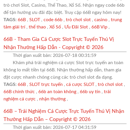
trò chơi Slot, Casino, Thể Thao, Xổ Số. Nhận ngay code 66b
để tận hưởng ưu đãi đặc biệt. Truy cập 66B ngay hôm nay!
TAGS:
66B
,
SLOT
,
code 66b
,
trò chơi slot
,
casino
,
trung
tâm giải trí
,
thể thao
,
Xổ Số
,
Ưu Đãi Slot
,
66B Vip
,
66B - Tham Gia Cá Cược Slot Trực Tuyến Thú Vị
Nhận Thưởng Hấp Dẫn - Copyright © 2026
Thời gian xuất bản: 2026-07-18 00:31:59
Khám phá trải nghiệm cá cược Slot trực tuyến an toàn
không lo mất tiền tại 66B. Nhận thưởng hấp dẫn, tham gia
đặt cược nhanh chóng cùng các trò chơi slot đa dạng.
TAGS:
66B
,
SLOT trực tuyến
,
cá cược SLOT
,
trò chơi slot
,
66B chính thức
,
66b an toàn không
,
66b uy tín
,
trải
nghiệm cá cược
,
nhận thưởng
,
66B – Trải Nghiệm Cá Cược Trực Tuyến Thú Vị Nhận
Thưởng Hấp Dẫn – Copyright © 2026
Thời gian xuất bản: 2026-07-17 04:31:59