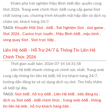
Khám phá trải nghiệm Mậu Binh 66B độc quyền cùng
Slot 2026. Trang web chính thức 66B cung cấp game Slot
chất lượng cao, chương trình khuyến mãi hấp dẫn và dịch vụ
chăm sóc khách hàng 24/7.
TAGS:
Khuyến Mãi Slot
,
66B
,
Trải Nghiệm Slot
,
slot game
,
Slot 2026
,
Casino trực tuyến
,
Mậu Binh 66B
,
mậu binh
,
vòng quay Slot
,
Slot trực tiếp
,
Liên Hệ 66B - Hỗ Trợ 24/7 & Thông Tin Liên Hệ
Chính Thức 2026
Thời gian xuất bản: 2026-07-14 16:31:58
Liên hệ 66B nhanh chóng và chính xác nhất. Trang web
cung cấp thông tin liên hệ 66B, hỗ trợ khách hàng 24/7,
hướng dẫn đăng ký và sử dụng dịch vụ slot. Tìm hiểu thêm
về 66B tại đây.
TAGS:
Slot 66B
,
hỗ trợ 66B
,
Liên Hệ 66B
,
66b đăng ký
,
dịch vụ Slot 66B
,
66B chính thức
,
trang web 66B
,
thông
tin liên hệ 66b
,
hỗ trợ khách hàng 66b
,