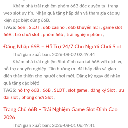
Khám phá trải nghiệm phỏm 66B độc quyền tại trang
web slot uy tín. Nhận quà tặng hấp dẫn và tham gia các sự
kiện đặc biệt cùng 66B.
TAGS:
66B
,
SLOT
,
66b casino
,
66b khuyến mãi
,
game slot
66B
,
trò chơi slot
,
phỏm 66b
,
trải nghiệm phỏm
,
Đăng Nhập 66B – Hỗ Trợ 24/7 Cho Người Chơi Slot
Thời gian xuất bản: 2026-08-02 02:49:44
Khám phá trải nghiệm Slot đỉnh cao tại 66B với dịch vụ
hỗ trợ chuyên nghiệp. Tận hưởng ưu đãi hấp dẫn và giao
diện thân thiện cho người chơi mới. Đăng ký ngay để nhận
quà tặng đặc biệt!
TAGS:
hỗ trợ 66B
,
66B
,
SLOT
,
slot game
,
đăng ký Slot
,
ưu
đãi slot
,
phòng chơi Slot
,
Trang Chủ 66B – Trải Nghiệm Game Slot Đỉnh Cao
2026
Thời gian xuất bản: 2026-08-01 06:49:41