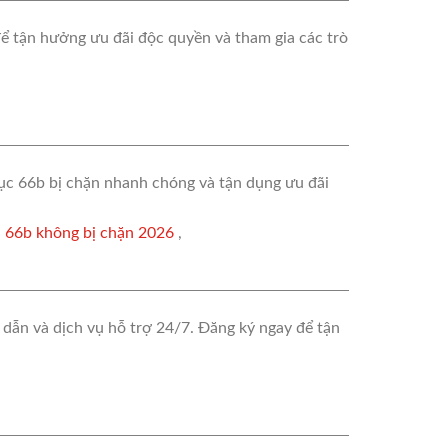
ể tận hưởng ưu đãi độc quyền và tham gia các trò
ục 66b bị chặn nhanh chóng và tận dụng ưu đãi
,
66b không bị chặn 2026
,
dẫn và dịch vụ hỗ trợ 24/7. Đăng ký ngay để tận