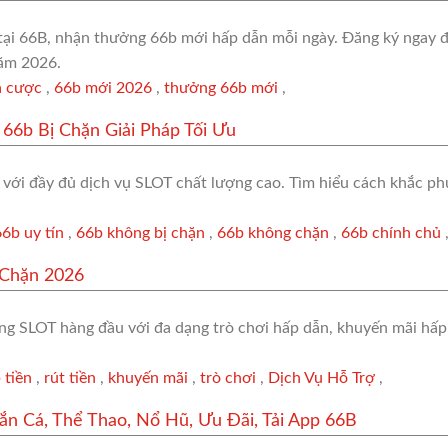
tại 66B, nhận thưởng 66b mới hấp dẫn mỗi ngày. Đăng ký ngay đ
năm 2026.
á cược
,
66b mới 2026
,
thưởng 66b mới
,
66b Bị Chặn Giải Pháp Tối Ưu
với đầy đủ dịch vụ SLOT chất lượng cao. Tìm hiểu cách khắc ph
66b uy tín
,
66b không bị chặn
,
66b không chặn
,
66b chính chủ
 Chặn 2026
g SLOT hàng đầu với đa dạng trò chơi hấp dẫn, khuyến mãi hấp 
 tiền
,
rút tiền
,
khuyến mãi
,
trò chơi
,
Dịch Vụ Hỗ Trợ
,
ắn Cá, Thể Thao, Nổ Hũ, Ưu Đãi, Tải App 66B