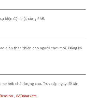
sự kiện đặc biệt cùng 66B.
iao diện thân thiện cho người chơi mới. Đăng ký
game 66b chất lượng cao. Truy cập ngay để tận
Bcasino
,
66Bmarkets
,