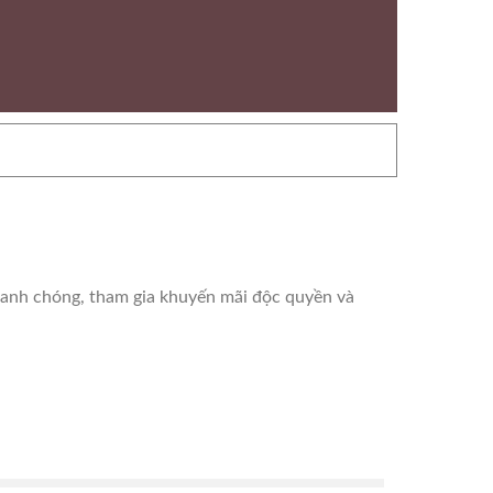
hanh chóng, tham gia khuyến mãi độc quyền và