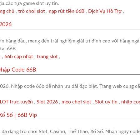
a các tựa game slot uy tín.
ang chủ
,
trò chơi slot
,
nạp rút tiền 66B
,
Dịch Vụ Hỗ Trợ
,
 2026
 hàng đầu, mang đến trải nghiệm giải trí đỉnh cao với hàng ngà
tại 66B.
t
,
66b cập nhật
,
trang slot
,
 Nhập Code 66B
026. Nhập code 66b để nhận ưu đãi đặc biệt. Trang web cung cấp
LOT trực tuyến
,
Slot 2026
,
mẹo chơi slot
,
Slot uy tín
,
nhập co
 Xổ Số | 66B Vip
 đa dạng trò chơi Slot, Casino, Thể Thao, Xổ Số. Nhận ngay cod