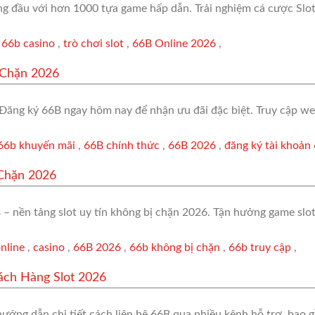
g đầu với hơn 1000 tựa game hấp dẫn. Trải nghiệm cá cược Slot
,
66b casino
,
trò chơi slot
,
66B Online 2026
,
 Chặn 2026
 Đăng ký 66B ngay hôm nay để nhận ưu đãi đặc biệt. Truy cập we
66b khuyến mãi
,
66B chính thức
,
66B 2026
,
đăng ký tài khoản
 Chặn 2026
 – nền tảng slot uy tín không bị chặn 2026. Tận hưởng game slo
online
,
casino
,
66B 2026
,
66b không bị chặn
,
66b truy cập
,
ách Hàng Slot 2026
hướng dẫn chi tiết cách liên hệ 66B qua nhiều kênh hỗ trợ, bao