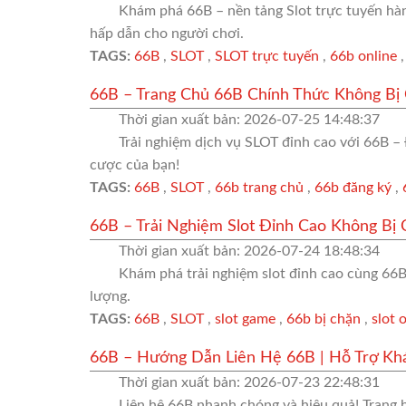
Khám phá 66B – nền tảng Slot trực tuyến hàn
hấp dẫn cho người chơi.
TAGS:
66B
,
SLOT
,
SLOT trực tuyến
,
66b online
66B – Trang Chủ 66B Chính Thức Không Bị
Thời gian xuất bản: 2026-07-25 14:48:37
Trải nghiệm dịch vụ SLOT đỉnh cao với 66B –
cược của bạn!
TAGS:
66B
,
SLOT
,
66b trang chủ
,
66b đăng ký
,
66B – Trải Nghiệm Slot Đỉnh Cao Không Bị
Thời gian xuất bản: 2026-07-24 18:48:34
Khám phá trải nghiệm slot đỉnh cao cùng 66B
lượng.
TAGS:
66B
,
SLOT
,
slot game
,
66b bị chặn
,
slot 
66B – Hướng Dẫn Liên Hệ 66B | Hỗ Trợ Kh
Thời gian xuất bản: 2026-07-23 22:48:31
Liên hệ 66B nhanh chóng và hiệu quả! Trang 