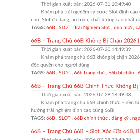
Thời gian xuất bản: 2026-07-31 10:49:40
Khám phá trải nghiệm cá cược Slot đỉnh cao 
chơi Slot đa dạng, an toàn, chất lượng cao nhất 
TAGS:
66B
,
SLOT
,
Trải Nghiệm Slot
,
66b mới
,
c
66B – Trang Chủ 66B Không Bị Chặn 2026 | 
Thời gian xuất bản: 2026-07-30 14:49:39
Khám phá trang chủ 66B không bị chặn 2026 
độc quyền cho người dùng.
TAGS:
66B
,
SLOT
,
66b trang chủ
,
66b bị chặn
,
66B – Trang Chủ 66B Chính Thức Không Bị
Thời gian xuất bản: 2026-07-29 18:49:38
Khám phá trang chủ 66B chính thức – nền tản
hưởng trải nghiệm đỉnh cao cùng 66B!
TAGS:
66B
,
SLOT
,
66B chính thức
,
đăng ký
,
nạp
66B – Trang Chủ 66B – Slot, Xóc Đĩa 66B, B