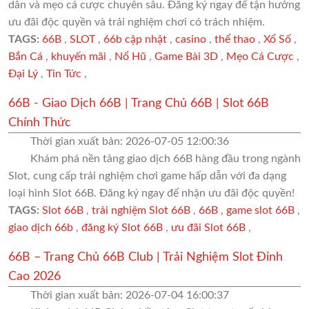
dẫn và mẹo cá cược chuyên sâu. Đăng ký ngay để tận hưởng
ưu đãi độc quyền và trải nghiệm chơi có trách nhiệm.
TAGS:
66B
,
SLOT
,
66b cập nhật
,
casino
,
thể thao
,
Xổ Số
,
Bắn Cá
,
khuyến mãi
,
Nổ Hũ
,
Game Bài 3D
,
Mẹo Cá Cược
,
Đại Lý
,
Tin Tức
,
66B - Giao Dịch 66B | Trang Chủ 66B | Slot 66B
Chính Thức
Thời gian xuất bản: 2026-07-05 12:00:36
Khám phá nền tảng giao dịch 66B hàng đầu trong ngành
Slot, cung cấp trải nghiệm chơi game hấp dẫn với đa dạng
loại hình Slot 66B. Đăng ký ngay để nhận ưu đãi độc quyền!
TAGS:
Slot 66B
,
trải nghiệm Slot 66B
,
66B
,
game slot 66B
,
giao dịch 66b
,
đăng ký Slot 66B
,
ưu đãi Slot 66B
,
66B – Trang Chủ 66B Club | Trải Nghiệm Slot Đỉnh
Cao 2026
Thời gian xuất bản: 2026-07-04 16:00:37