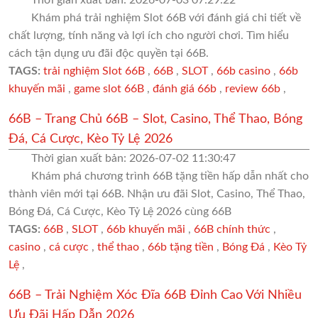
Khám phá trải nghiệm Slot 66B với đánh giá chi tiết về
chất lượng, tính năng và lợi ích cho người chơi. Tìm hiểu
cách tận dụng ưu đãi độc quyền tại 66B.
TAGS:
trải nghiệm Slot 66B
,
66B
,
SLOT
,
66b casino
,
66b
khuyến mãi
,
game slot 66B
,
đánh giá 66b
,
review 66b
,
66B – Trang Chủ 66B – Slot, Casino, Thể Thao, Bóng
Đá, Cá Cược, Kèo Tỷ Lệ 2026
Thời gian xuất bản: 2026-07-02 11:30:47
Khám phá chương trình 66B tặng tiền hấp dẫn nhất cho
thành viên mới tại 66B. Nhận ưu đãi Slot, Casino, Thể Thao,
Bóng Đá, Cá Cược, Kèo Tỷ Lệ 2026 cùng 66B
TAGS:
66B
,
SLOT
,
66b khuyến mãi
,
66B chính thức
,
casino
,
cá cược
,
thể thao
,
66b tặng tiền
,
Bóng Đá
,
Kèo Tỷ
Lệ
,
66B – Trải Nghiệm Xóc Đĩa 66B Đỉnh Cao Với Nhiều
Ưu Đãi Hấp Dẫn 2026