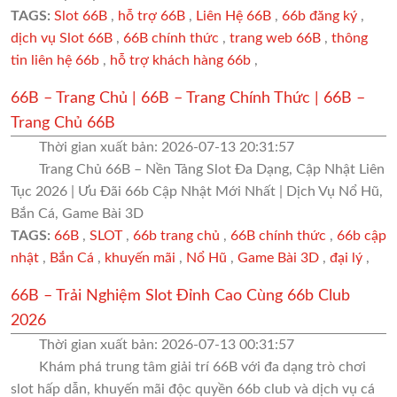
TAGS:
Slot 66B
,
hỗ trợ 66B
,
Liên Hệ 66B
,
66b đăng ký
,
dịch vụ Slot 66B
,
66B chính thức
,
trang web 66B
,
thông
tin liên hệ 66b
,
hỗ trợ khách hàng 66b
,
66B – Trang Chủ | 66B – Trang Chính Thức | 66B –
Trang Chủ 66B
Thời gian xuất bản: 2026-07-13 20:31:57
Trang Chủ 66B – Nền Tảng Slot Đa Dạng, Cập Nhật Liên
Tục 2026 | Ưu Đãi 66b Cập Nhật Mới Nhất | Dịch Vụ Nổ Hũ,
Bắn Cá, Game Bài 3D
TAGS:
66B
,
SLOT
,
66b trang chủ
,
66B chính thức
,
66b cập
nhật
,
Bắn Cá
,
khuyến mãi
,
Nổ Hũ
,
Game Bài 3D
,
đại lý
,
66B – Trải Nghiệm Slot Đỉnh Cao Cùng 66b Club
2026
Thời gian xuất bản: 2026-07-13 00:31:57
Khám phá trung tâm giải trí 66B với đa dạng trò chơi
slot hấp dẫn, khuyến mãi độc quyền 66b club và dịch vụ cá