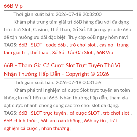
66B Vip
Thời gian xuất bản: 2026-07-18 20:32:00
Khám phá trung tâm giải trí 66B hàng đầu với đa dạng
trò chơi Slot, Casino, Thể Thao, Xổ Số. Nhận ngay code 66b
để tận hưởng ưu đãi đặc biệt. Truy cập 66B ngay hôm nay!
TAGS:
66B
,
SLOT
,
code 66b
,
trò chơi slot
,
casino
,
trung
tâm giải trí
,
thể thao
,
Xổ Số
,
Ưu Đãi Slot
,
66B Vip
,
66B - Tham Gia Cá Cược Slot Trực Tuyến Thú Vị
Nhận Thưởng Hấp Dẫn - Copyright © 2026
Thời gian xuất bản: 2026-07-18 00:31:59
Khám phá trải nghiệm cá cược Slot trực tuyến an toàn
không lo mất tiền tại 66B. Nhận thưởng hấp dẫn, tham gia
đặt cược nhanh chóng cùng các trò chơi slot đa dạng.
TAGS:
66B
,
SLOT trực tuyến
,
cá cược SLOT
,
trò chơi slot
,
66B chính thức
,
66b an toàn không
,
66b uy tín
,
trải
nghiệm cá cược
,
nhận thưởng
,