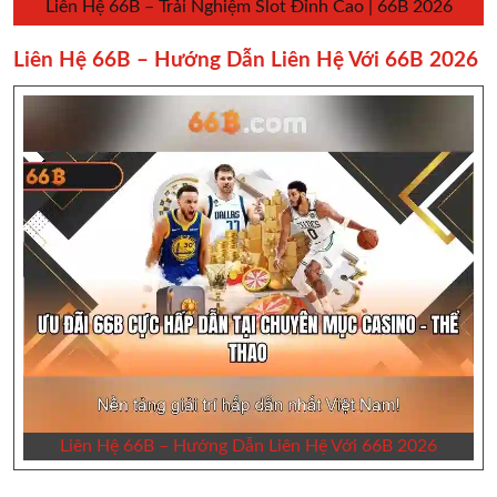
Liên Hệ 66B – Trải Nghiệm Slot Đỉnh Cao | 66B 2026
Liên Hệ 66B – Hướng Dẫn Liên Hệ Với 66B 2026
Liên Hệ 66B
– Hướng Dẫn Liên Hệ Với
66B 2026