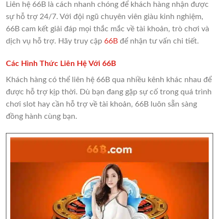
Liên hệ 66B là cách nhanh chóng để khách hàng nhận được
sự hỗ trợ 24/7. Với đội ngũ chuyên viên giàu kinh nghiệm,
66B cam kết giải đáp mọi thắc mắc về tài khoản, trò chơi và
dịch vụ hỗ trợ. Hãy truy cập
66B
để nhận tư vấn chi tiết.
Các Hình Thức Liên Hệ Với 66B
Khách hàng có thể liên hệ 66B qua nhiều kênh khác nhau để
được hỗ trợ kịp thời. Dù bạn đang gặp sự cố trong quá trình
chơi slot hay cần hỗ trợ về tài khoản, 66B luôn sẵn sàng
đồng hành cùng bạn.