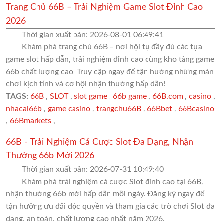
Trang Chủ 66B – Trải Nghiệm Game Slot Đỉnh Cao
2026
Thời gian xuất bản: 2026-08-01 06:49:41
Khám phá trang chủ 66B – nơi hội tụ đầy đủ các tựa
game slot hấp dẫn, trải nghiệm đỉnh cao cùng kho tàng game
66b chất lượng cao. Truy cập ngay để tận hưởng những màn
chơi kịch tính và cơ hội nhận thưởng hấp dẫn!
TAGS:
66B
,
SLOT
,
slot game
,
66b game
,
66B.com
,
casino
,
nhacai66b
,
game casino
,
trangchu66B
,
66Bbet
,
66Bcasino
,
66Bmarkets
,
66B - Trải Nghiệm Cá Cược Slot Đa Dạng, Nhận
Thưởng 66b Mới 2026
Thời gian xuất bản: 2026-07-31 10:49:40
Khám phá trải nghiệm cá cược Slot đỉnh cao tại 66B,
nhận thưởng 66b mới hấp dẫn mỗi ngày. Đăng ký ngay để
tận hưởng ưu đãi độc quyền và tham gia các trò chơi Slot đa
dạng, an toàn, chất lượng cao nhất năm 2026.