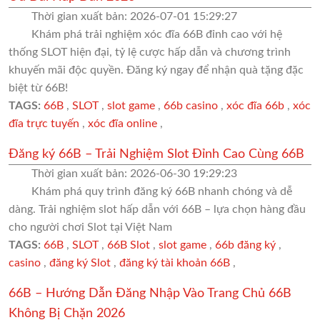
Thời gian xuất bản: 2026-07-01 15:29:27
Khám phá trải nghiệm xóc đĩa 66B đỉnh cao với hệ
thống SLOT hiện đại, tỷ lệ cược hấp dẫn và chương trình
khuyến mãi độc quyền. Đăng ký ngay để nhận quà tặng đặc
biệt từ 66B!
TAGS:
66B
,
SLOT
,
slot game
,
66b casino
,
xóc đĩa 66b
,
xóc
đĩa trực tuyến
,
xóc đĩa online
,
Đăng ký 66B – Trải Nghiệm Slot Đỉnh Cao Cùng 66B
Thời gian xuất bản: 2026-06-30 19:29:23
Khám phá quy trình đăng ký 66B nhanh chóng và dễ
dàng. Trải nghiệm slot hấp dẫn với 66B – lựa chọn hàng đầu
cho người chơi Slot tại Việt Nam
TAGS:
66B
,
SLOT
,
66B Slot
,
slot game
,
66b đăng ký
,
casino
,
đăng ký Slot
,
đăng ký tài khoản 66B
,
66B – Hướng Dẫn Đăng Nhập Vào Trang Chủ 66B
Không Bị Chặn 2026