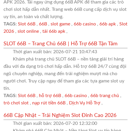
APK 2026. Tải ngay ứng dụng 66B APK để tham gia các trò
chơi slot hấp dẫn nhất. Trang web 66B cung cấp dịch vụ slot
uy tín, an toàn và chất lượng.
TAGS:
Slot 66B
,
66B
,
slot game
,
66b casino
,
66b apk
,
Slot
2026
,
slot online
,
tải 66b apk
,
SLOT 66B – Trang Chủ 66B | Hỗ Trợ 66B Tận Tâm
Thời gian xuất bản: 2026-07-21 10:47:43
Khám phá trang chủ SLOT 66B – nền tảng giải trí hàng
đầu với đa dạng trò chơi hấp dẫn. Hỗ trợ 66B 24/7 cùng đội
ngũ chuyên nghiệp, mang đến trải nghiệm mượt mà cho
người chơi. Truy cập ngay để tham gia các tựa game slot uy
tín.
TAGS:
Slot 66B
,
hỗ trợ 66B
,
66b casino
,
66b trang chủ
,
trò chơi slot
,
nạp rút tiền 66B
,
Dịch Vụ Hỗ Trợ
,
66B Cập Nhật – Trải Nghiệm Slot Đỉnh Cao 2026
Thời gian xuất bản: 2026-07-20 12:32:00
Khám phá 66B Cập Nhật – Nền tảng Slot uy tín hàng