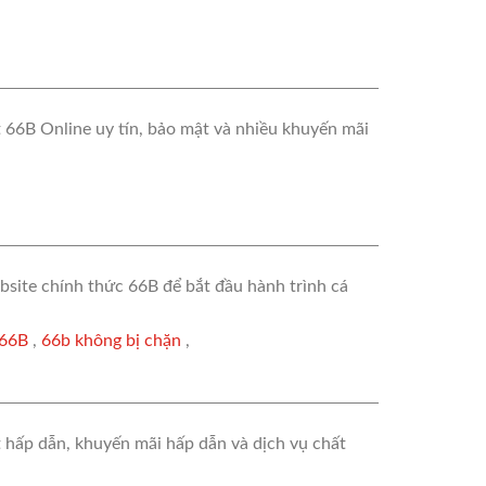
 66B Online uy tín, bảo mật và nhiều khuyến mãi
bsite chính thức 66B để bắt đầu hành trình cá
 66B
,
66b không bị chặn
,
t hấp dẫn, khuyến mãi hấp dẫn và dịch vụ chất