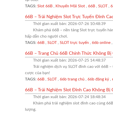
TAGS:
Slot 66B
,
Khuyến Mãi Slot
,
66B
,
SLOT
,
6
66B – Trải Nghiệm Slot Trực Tuyến Đỉnh Ca
Thời gian xuất bản: 2026-07-26 10:48:39
Khám phá 66B – nền tảng Slot trực tuyến hàn
hấp dẫn cho người chơi.
TAGS:
66B
,
SLOT
,
SLOT trực tuyến
,
66b online
66B – Trang Chủ 66B Chính Thức Không Bị
Thời gian xuất bản: 2026-07-25 14:48:37
Trải nghiệm dịch vụ SLOT đỉnh cao với 66B –
cược của bạn!
TAGS:
66B
,
SLOT
,
66b trang chủ
,
66b đăng ký
,
66B – Trải Nghiệm Slot Đỉnh Cao Không Bị
Thời gian xuất bản: 2026-07-24 18:48:34
Khám phá trải nghiệm slot đỉnh cao cùng 66B
lượng.