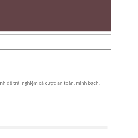
h để trải nghiệm cá cược an toàn, minh bạch.