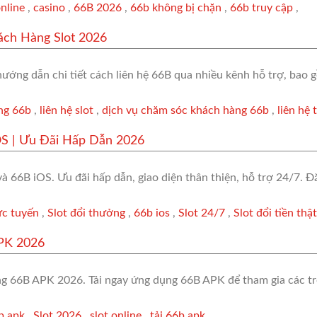
online
,
casino
,
66B 2026
,
66b không bị chặn
,
66b truy cập
,
ách Hàng Slot 2026
hướng dẫn chi tiết cách liên hệ 66B qua nhiều kênh hỗ trợ, bao
ng 66b
,
liên hệ slot
,
dịch vụ chăm sóc khách hàng 66b
,
liên hệ
OS | Ưu Đãi Hấp Dẫn 2026
à 66B iOS. Ưu đãi hấp dẫn, giao diện thân thiện, hỗ trợ 24/7. 
ực tuyến
,
Slot đổi thưởng
,
66b ios
,
Slot 24/7
,
Slot đổi tiền thật
APK 2026
g 66B APK 2026. Tải ngay ứng dụng 66B APK để tham gia các tr
b apk
,
Slot 2026
,
slot online
,
tải 66b apk
,