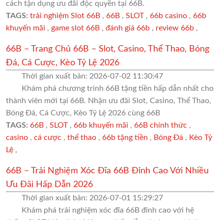
cách tận dụng ưu đãi độc quyền tại 66B.
TAGS:
trải nghiệm Slot 66B
,
66B
,
SLOT
,
66b casino
,
66b
khuyến mãi
,
game slot 66B
,
đánh giá 66b
,
review 66b
,
66B – Trang Chủ 66B – Slot, Casino, Thể Thao, Bóng
Đá, Cá Cược, Kèo Tỷ Lệ 2026
Thời gian xuất bản: 2026-07-02 11:30:47
Khám phá chương trình 66B tặng tiền hấp dẫn nhất cho
thành viên mới tại 66B. Nhận ưu đãi Slot, Casino, Thể Thao,
Bóng Đá, Cá Cược, Kèo Tỷ Lệ 2026 cùng 66B
TAGS:
66B
,
SLOT
,
66b khuyến mãi
,
66B chính thức
,
casino
,
cá cược
,
thể thao
,
66b tặng tiền
,
Bóng Đá
,
Kèo Tỷ
Lệ
,
66B – Trải Nghiệm Xóc Đĩa 66B Đỉnh Cao Với Nhiều
Ưu Đãi Hấp Dẫn 2026
Thời gian xuất bản: 2026-07-01 15:29:27
Khám phá trải nghiệm xóc đĩa 66B đỉnh cao với hệ