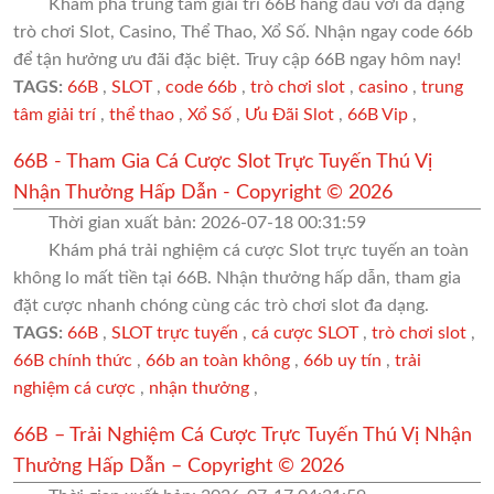
Khám phá trung tâm giải trí 66B hàng đầu với đa dạng
trò chơi Slot, Casino, Thể Thao, Xổ Số. Nhận ngay code 66b
để tận hưởng ưu đãi đặc biệt. Truy cập 66B ngay hôm nay!
TAGS:
66B
,
SLOT
,
code 66b
,
trò chơi slot
,
casino
,
trung
tâm giải trí
,
thể thao
,
Xổ Số
,
Ưu Đãi Slot
,
66B Vip
,
66B - Tham Gia Cá Cược Slot Trực Tuyến Thú Vị
Nhận Thưởng Hấp Dẫn - Copyright © 2026
Thời gian xuất bản: 2026-07-18 00:31:59
Khám phá trải nghiệm cá cược Slot trực tuyến an toàn
không lo mất tiền tại 66B. Nhận thưởng hấp dẫn, tham gia
đặt cược nhanh chóng cùng các trò chơi slot đa dạng.
TAGS:
66B
,
SLOT trực tuyến
,
cá cược SLOT
,
trò chơi slot
,
66B chính thức
,
66b an toàn không
,
66b uy tín
,
trải
nghiệm cá cược
,
nhận thưởng
,
66B – Trải Nghiệm Cá Cược Trực Tuyến Thú Vị Nhận
Thưởng Hấp Dẫn – Copyright © 2026