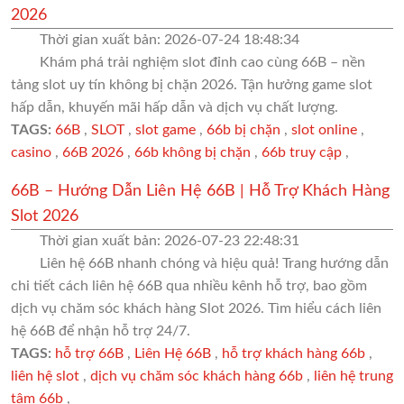
2026
Thời gian xuất bản: 2026-07-24 18:48:34
Khám phá trải nghiệm slot đỉnh cao cùng 66B – nền
tảng slot uy tín không bị chặn 2026. Tận hưởng game slot
hấp dẫn, khuyến mãi hấp dẫn và dịch vụ chất lượng.
TAGS:
66B
,
SLOT
,
slot game
,
66b bị chặn
,
slot online
,
casino
,
66B 2026
,
66b không bị chặn
,
66b truy cập
,
66B – Hướng Dẫn Liên Hệ 66B | Hỗ Trợ Khách Hàng
Slot 2026
Thời gian xuất bản: 2026-07-23 22:48:31
Liên hệ 66B nhanh chóng và hiệu quả! Trang hướng dẫn
chi tiết cách liên hệ 66B qua nhiều kênh hỗ trợ, bao gồm
dịch vụ chăm sóc khách hàng Slot 2026. Tìm hiểu cách liên
hệ 66B để nhận hỗ trợ 24/7.
TAGS:
hỗ trợ 66B
,
Liên Hệ 66B
,
hỗ trợ khách hàng 66b
,
liên hệ slot
,
dịch vụ chăm sóc khách hàng 66b
,
liên hệ trung
tâm 66b
,