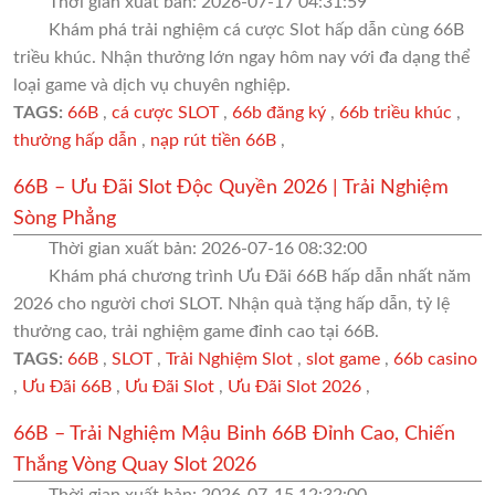
Thời gian xuất bản: 2026-07-17 04:31:59
Khám phá trải nghiệm cá cược Slot hấp dẫn cùng 66B
triều khúc. Nhận thưởng lớn ngay hôm nay với đa dạng thể
loại game và dịch vụ chuyên nghiệp.
TAGS:
66B
,
cá cược SLOT
,
66b đăng ký
,
66b triều khúc
,
thưởng hấp dẫn
,
nạp rút tiền 66B
,
66B – Ưu Đãi Slot Độc Quyền 2026 | Trải Nghiệm
Sòng Phẳng
Thời gian xuất bản: 2026-07-16 08:32:00
Khám phá chương trình Ưu Đãi 66B hấp dẫn nhất năm
2026 cho người chơi SLOT. Nhận quà tặng hấp dẫn, tỷ lệ
thưởng cao, trải nghiệm game đỉnh cao tại 66B.
TAGS:
66B
,
SLOT
,
Trải Nghiệm Slot
,
slot game
,
66b casino
,
Ưu Đãi 66B
,
Ưu Đãi Slot
,
Ưu Đãi Slot 2026
,
66B – Trải Nghiệm Mậu Binh 66B Đỉnh Cao, Chiến
Thắng Vòng Quay Slot 2026
Thời gian xuất bản: 2026-07-15 12:32:00