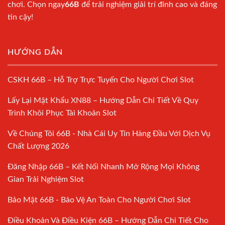
chơi. Chọn ngay
66B
để trải nghiệm giải trí đỉnh cao và đáng
tin cậy!
HƯỚNG DẪN
CSKH 66B – Hỗ Trợ Trực Tuyến Cho Người Chơi Slot
Lấy Lại Mật Khẩu XN88 – Hướng Dẫn Chi Tiết Về Quy
Trình Khôi Phục Tài Khoản Slot
Về Chúng Tôi 66B - Nhà Cái Uy Tín Hàng Đầu Với Dịch Vụ
Chất Lượng 2026
Đăng Nhập 66B – Kết Nối Nhanh Mở Rộng Mọi Không
Gian Trải Nghiệm Slot
Bảo Mật 66B - Bảo Vệ An Toàn Cho Người Chơi Slot
Điều Khoản Và Điều Kiện 66B – Hướng Dẫn Chi Tiết Cho