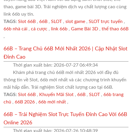
thao, game bài 3D. Trải nghiệm dịch vụ chất lượng cao cùng
link 66b uy tín.
TAGS:
Slot 66B
,
66B
,
SLOT
,
slot game
,
SLOT trực tuyến
,
66b nhà cái
,
cá cược
,
link 66b
,
Game Bài 3D
,
thể thao 66B
,
66B – Trang Chủ 66B Mới Nhất 2026 | Cập Nhật Slot
Đỉnh Cao
Thời gian xuất bản: 2026-07-27 06:49:34
Khám phá trang chủ 66B mới nhất 2026 với đầy đủ
thông tin về Slot, 66b mới nhất và các chương trình khuyến
mãi hấp dẫn. Trải nghiệm Slot chất lượng cao tại 66B.
TAGS:
Slot 66B
,
Khuyến Mãi Slot
,
66B
,
SLOT
,
66b trang
chủ
,
66B 2026
,
66b mới nhất
,
66B – Trải Nghiệm Slot Trực Tuyến Đỉnh Cao Với 66B
Online 2026
Thời gian xuất bản: 2026-07-26 10:48:39