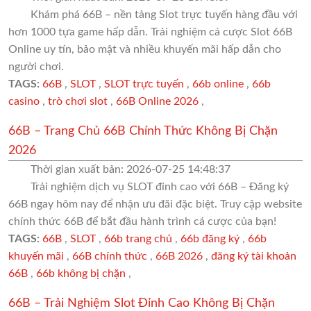
Khám phá 66B – nền tảng Slot trực tuyến hàng đầu với
hơn 1000 tựa game hấp dẫn. Trải nghiệm cá cược Slot 66B
Online uy tín, bảo mật và nhiều khuyến mãi hấp dẫn cho
người chơi.
TAGS:
66B
,
SLOT
,
SLOT trực tuyến
,
66b online
,
66b
casino
,
trò chơi slot
,
66B Online 2026
,
66B – Trang Chủ 66B Chính Thức Không Bị Chặn
2026
Thời gian xuất bản: 2026-07-25 14:48:37
Trải nghiệm dịch vụ SLOT đỉnh cao với 66B – Đăng ký
66B ngay hôm nay để nhận ưu đãi đặc biệt. Truy cập website
chính thức 66B để bắt đầu hành trình cá cược của bạn!
TAGS:
66B
,
SLOT
,
66b trang chủ
,
66b đăng ký
,
66b
khuyến mãi
,
66B chính thức
,
66B 2026
,
đăng ký tài khoản
66B
,
66b không bị chặn
,
66B – Trải Nghiệm Slot Đỉnh Cao Không Bị Chặn