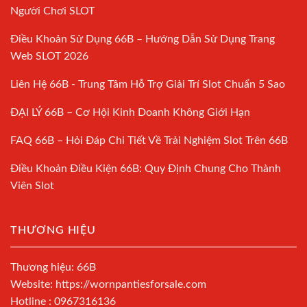
Người Chơi SLOT
Điều Khoản Sử Dụng 66B – Hướng Dẫn Sử Dụng Trang
Web SLOT 2026
Liên Hệ 66B - Trung Tâm Hỗ Trợ Giải Trí Slot Chuẩn 5 Sao
ĐẠI LÝ 66B – Cơ Hội Kinh Doanh Không Giới Hạn
FAQ 66B – Hỏi Đáp Chi Tiết Về Trải Nghiệm Slot Trên 66B
Điều Khoản Điều Kiện 66B: Quy Định Chung Cho Thành
Viên Slot
THƯƠNG HIỆU
Thương hiệu: 66B
Website:
https://wornpantiesforsale.com
Hotline : 0967316136