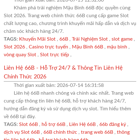
Khám phá trải nghiệm Mậu Binh 66B độc quyền cùng
Slot 2026. Trang web chính thức 66B cung cấp game Slot
chất lượng cao, chương trình khuyến mãi hấp dẫn và dịch vụ
chăm sóc khách hàng 24/7.
TAGS:
Khuyến Mãi Slot
,
66B
,
Trải Nghiệm Slot
,
slot game
,
Slot 2026
,
Casino trực tuyến
,
Mậu Binh 66B
,
mậu binh
,
vòng quay Slot
,
Slot trực tiếp
,
Liên Hệ 66B - Hỗ Trợ 24/7 & Thông Tin Liên Hệ
Chính Thức 2026
Thời gian xuất bản: 2026-07-14 16:31:58
Liên hệ 66B nhanh chóng và chính xác nhất. Trang web
cung cấp thông tin liên hệ 66B, hỗ trợ khách hàng 24/7,
hướng dẫn đăng ký và sử dụng dịch vụ slot. Tìm hiểu thêm
về 66B tại đây.
TAGS:
Slot 66B
,
hỗ trợ 66B
,
Liên Hệ 66B
,
66b đăng ký
,
dịch vụ Slot 66B
,
66B chính thức
,
trang web 66B
,
thông
tin liên hệ 66b
,
hỗ trợ khách hàng 66b
,