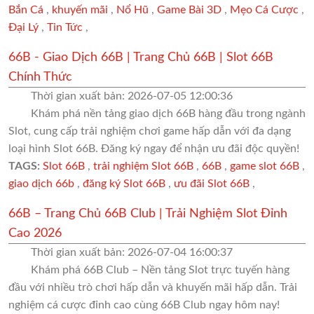
Bắn Cá
,
khuyến mãi
,
Nổ Hũ
,
Game Bài 3D
,
Mẹo Cá Cược
,
Đại Lý
,
Tin Tức
,
66B - Giao Dịch 66B | Trang Chủ 66B | Slot 66B
Chính Thức
Thời gian xuất bản: 2026-07-05 12:00:36
Khám phá nền tảng giao dịch 66B hàng đầu trong ngành
Slot, cung cấp trải nghiệm chơi game hấp dẫn với đa dạng
loại hình Slot 66B. Đăng ký ngay để nhận ưu đãi độc quyền!
TAGS:
Slot 66B
,
trải nghiệm Slot 66B
,
66B
,
game slot 66B
,
giao dịch 66b
,
đăng ký Slot 66B
,
ưu đãi Slot 66B
,
66B – Trang Chủ 66B Club | Trải Nghiệm Slot Đỉnh
Cao 2026
Thời gian xuất bản: 2026-07-04 16:00:37
Khám phá 66B Club – Nền tảng Slot trực tuyến hàng
đầu với nhiều trò chơi hấp dẫn và khuyến mãi hấp dẫn. Trải
nghiệm cá cược đỉnh cao cùng 66B Club ngay hôm nay!